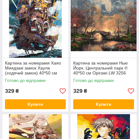
Картина за номерами Хаяо
Картина за номерами Нью
Миядзакі замок Хаула
Йорк. Центральний парк ℗
(ходячий замок) 40*50 см
40*50 см Орігамі LW 3256
Орігамі LW 3156
Готово до відправки
Готово до відправки
329
329
₴
₴
Купити
Купити