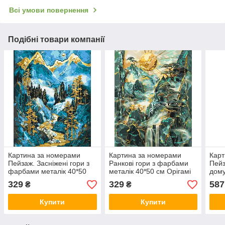
Всі умови повернення
Подібні товари компанії
Картина за номерами
Картина за номерами
Карт
Пейзаж. Засніжені гори з
Ранкові гори з фарбами
Пейз
фарбами металік 40*50
металік 40*50 см Орігамі
дому
см Орігамі LW 3407
LW 3452
LW 
329
329
587
₴
₴
Купити
Купити