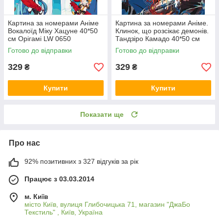
Картина за номерами Аніме
Картина за номерами Аніме.
Вокалоїд Міку Хацуне 40*50
Клинок, що розсікає демонів.
см Орігамі LW 0650
Тандзіро Камадо 40*50 см
Орігамі LW 30770
Готово до відправки
Готово до відправки
329
329
₴
₴
Купити
Купити
Показати ще
Про нас
92% позитивних з 327 відгуків за рік
Працює з 03.03.2014
м. Київ
місто Київ, вулиця Глибочицька 71, магазин "ДжаБо
Текстиль" , Київ, Україна