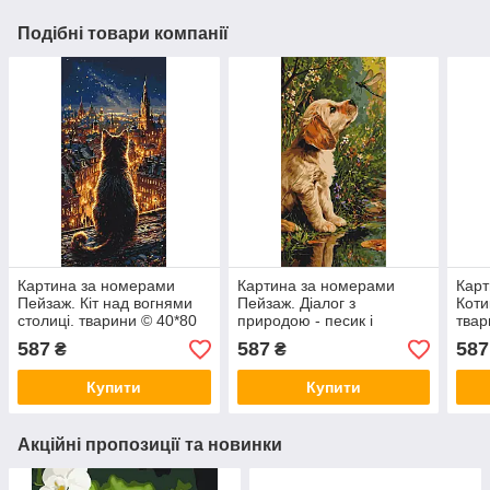
Подібні товари компанії
Картина за номерами
Картина за номерами
Карт
Пейзаж. Кіт над вогнями
Пейзаж. Діалог з
Коти
столиці. тварини © 40*80
природою - песик і
твар
см Орігамі LW 5199
комаха. тварини 40*80 см
см О
587
587
587
₴
₴
Орігамі LW 5204
Купити
Купити
Акційні пропозиції та новинки