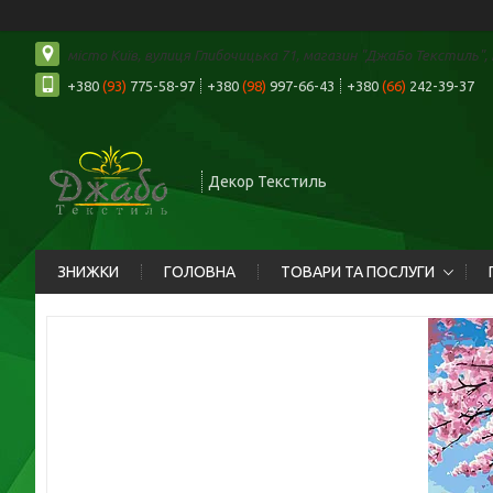
місто Київ, вулиця Глибочицька 71, магазин "ДжаБо Текстиль", К
+380
(93)
775-58-97
+380
(98)
997-66-43
+380
(66)
242-39-37
Декор Текстиль
ЗНИЖКИ
ГОЛОВНА
ТОВАРИ ТА ПОСЛУГИ