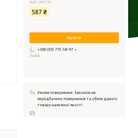
Код:
LW5141
587 ₴
Купити
+380 (93) 775-58-97
Лайф
Законом не
передбачено повернення та обмін даного
товару належної якості