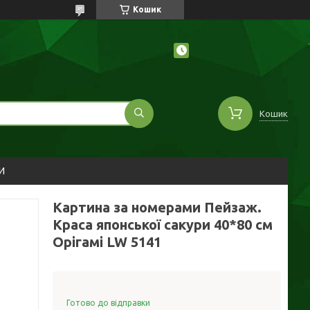
Кошик
Кошик
И
Картина за номерами Пейзаж.
Краса японської сакури 40*80 см
Орігамі LW 5141
Готово до відправки