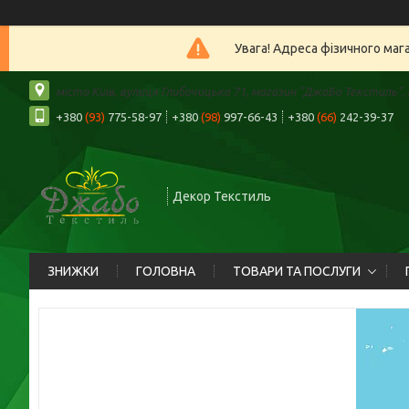
Увага! Адреса фізичного маг
місто Київ, вулиця Глибочицька 71, магазин "ДжаБо Текстиль", К
+380
(93)
775-58-97
+380
(98)
997-66-43
+380
(66)
242-39-37
Декор Текстиль
ЗНИЖКИ
ГОЛОВНА
ТОВАРИ ТА ПОСЛУГИ