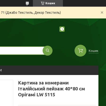
Кошик
а 71 (ДжаБо Текстиль, Декор Текстиль)
Кошик
И
Картина за номерами
Італійський пейзаж 40*80 см
Орігамі LW 5115