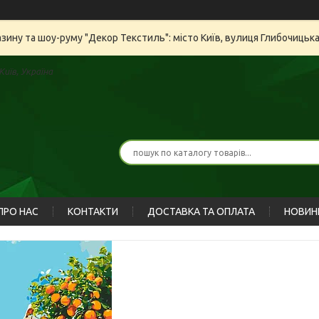
азину та шоу-руму "Декор Текстиль": місто Київ, вулиця Глибочицьк
иїв, Україна
ПРО НАС
КОНТАКТИ
ДОСТАВКА ТА ОПЛАТА
НОВИН