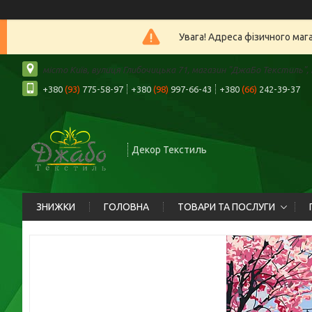
Увага! Адреса фізичного маг
місто Київ, вулиця Глибочицька 71, магазин "ДжаБо Текстиль", К
+380
(93)
775-58-97
+380
(98)
997-66-43
+380
(66)
242-39-37
Декор Текстиль
ЗНИЖКИ
ГОЛОВНА
ТОВАРИ ТА ПОСЛУГИ