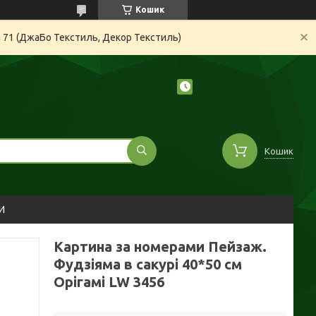
Кошик
а 71 (ДжаБо Текстиль, Декор Текстиль)
Кошик
И
Картина за номерами Пейзаж.
Фудзіяма в сакурі 40*50 см
Орігамі LW 3456