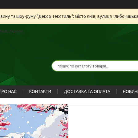
азину та шоу-руму "Декор Текстиль": місто Київ, вулиця Глибочицьк
иїв, Україна
ПРО НАС
КОНТАКТИ
ДОСТАВКА ТА ОПЛАТА
НОВИН