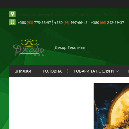
місто Київ, вулиця Глибочицька 71, магазин "ДжаБо Текстиль", К
+380
(93)
775-58-97
+380
(98)
997-66-43
+380
(66)
242-39-37
Декор Текстиль
ЗНИЖКИ
ГОЛОВНА
ТОВАРИ ТА ПОСЛУГИ