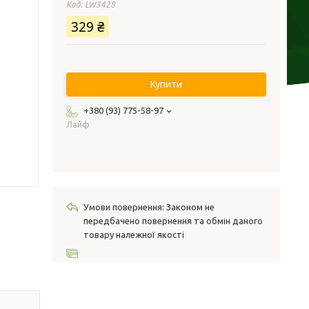
Код:
LW3428
329 ₴
Купити
+380 (93) 775-58-97
Лайф
Законом не
передбачено повернення та обмін даного
товару належної якості