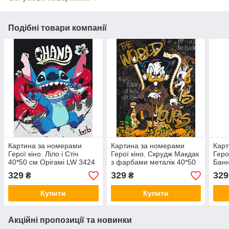
Подібні товари компанії
Картина за номерами
Картина за номерами
Карт
Герої кіно. Ліло і Стіч
Герої кіно. Скрудж Макдак
Геро
40*50 см Орігамі LW 3424
з фарбами металік 40*50
Банн
см Орігамі LW 3479
40*5
329
329
329
₴
₴
Купити
Купити
Акційні пропозиції та новинки