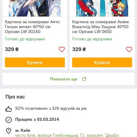
Картина за номерами Аято.
Картина за номерами Аніме
Геншн імпакт 40*50 см
Вокалоїд Міку Хацуне 40*50
Орігамі LW 30240
см Орігамі LW 0650
Готово до відправки
Готово до відправки
329
329
₴
₴
Купити
Купити
Показати ще
Про нас
92% позитивних з 326 відгуків за рік
Працює з 03.03.2014
м. Київ
місто Київ, вулиця Глибочицька 71, магазин "ДжаБо