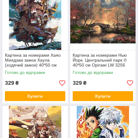
Картина за номерами Хаяо
Картина за номерами Нью
Миядзакі замок Хаула
Йорк. Центральний парк ℗
(ходячий замок) 40*50 см
40*50 см Орігамі LW 3256
Орігамі LW 3156
Готово до відправки
Готово до відправки
329
329
₴
₴
Купити
Купити