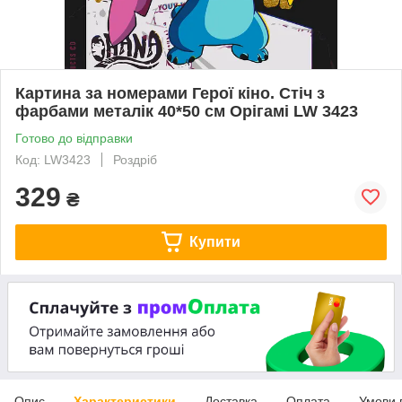
Картина за номерами Герої кіно. Стіч з
фарбами металік 40*50 см Орігамі LW 3423
Готово до відправки
Код: LW3423
Роздріб
329
₴
Купити
Опис
Характеристики
Доставка
Оплата
Умови 