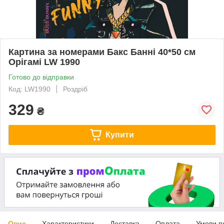
Картина за номерами Бакс Банні 40*50 см
Орігамі LW 1990
Готово до відправки
Код: LW1990
Роздріб
329
₴
Купити
Опис
Характеристики
Доставка
Оплата
Умови п