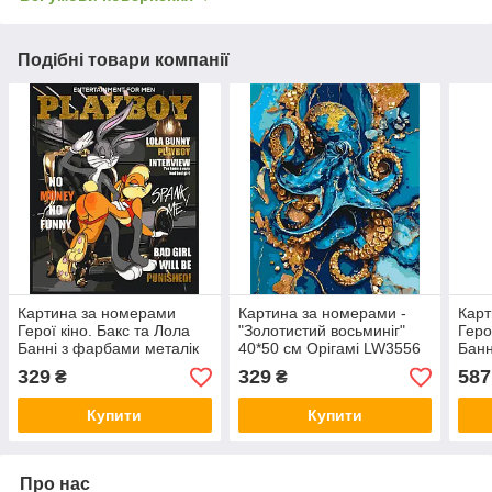
Подібні товари компанії
Картина за номерами
Картина за номерами -
Карт
Герої кіно. Бакс та Лола
"Золотистий восьминіг"
Геро
Банні з фарбами металік
40*50 см Орігамі LW3556
Банн
40*50 см Орігамі LW 3477
40*8
329
329
587
₴
₴
Купити
Купити
Про нас