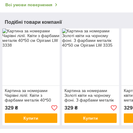
Всі умови повернення
Подібні товари компанії
Картина за номерами
Картина за номерами
Карт
Чарівні лілії. Квіти з
Золоті квіти на чорному
квіт
фарбами металік 40*50
фоні. З фарбами металік
мета
см Орігамі LW 3338
40*50 см Орігамі LW 3335
Оріг
329
329
329
₴
₴
Купити
Купити