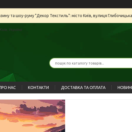
азину та шоу-руму "Декор Текстиль": місто Київ, вулиця Глибочицьк
иїв, Україна
ПРО НАС
КОНТАКТИ
ДОСТАВКА ТА ОПЛАТА
НОВИН