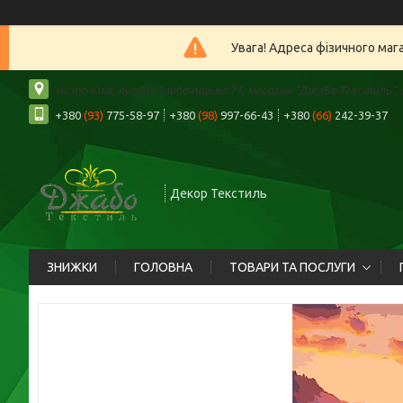
Увага! Адреса фізичного маг
місто Київ, вулиця Глибочицька 71, магазин "ДжаБо Текстиль", К
+380
(93)
775-58-97
+380
(98)
997-66-43
+380
(66)
242-39-37
Декор Текстиль
ЗНИЖКИ
ГОЛОВНА
ТОВАРИ ТА ПОСЛУГИ