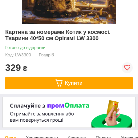
Картина за номерами Котик у космосі.
Тварини 40*50 см Орігамі LW 3300
Готово до відправки
Код: LW3300
Роздріб
329
₴
Купити
Опис
Характеристики
Доставка
Оплата
Умови п