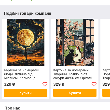
Подібні товари компанії
Картина за номерами
Картина за номерами
Карт
Люди. Дівчина під
Тварини. Котики біля
Порт
Місяцем. Космос (з
сакури 40*50 см Орігамі
Твар
фарбами металік) 40*50
LW 3404
Оріг
329
329
329
₴
₴
см Орігамі LW 3401
Купити
Купити
Про нас