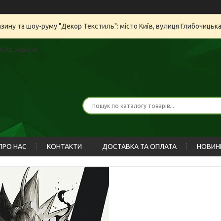
азину та шоу-руму "Декор Текстиль": місто Київ, вулиця Глибочицьк
иїв, Україна
ПРО НАС
КОНТАКТИ
ДОСТАВКА ТА ОПЛАТА
НОВИН