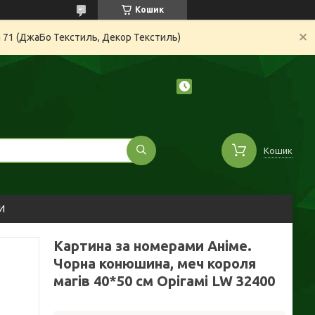
Кошик
а 71 (ДжаБо Текстиль, Декор Текстиль)
Кошик
И
Картина за номерами Аніме.
Чорна конюшина, меч короля
магів 40*50 см Орігамі LW 32400