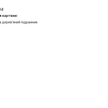
на
я картини:
а дерев'яний підрамник