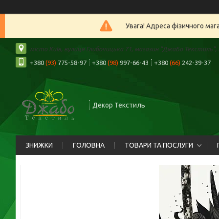
Увага! Адреса фізичного маг
місто Київ, вулиця Глибочицька 71, магазин "ДжаБо Текстиль", К
+380
(93)
775-58-97
+380
(98)
997-66-43
+380
(66)
242-39-37
Декор Текстиль
ЗНИЖКИ
ГОЛОВНА
ТОВАРИ ТА ПОСЛУГИ