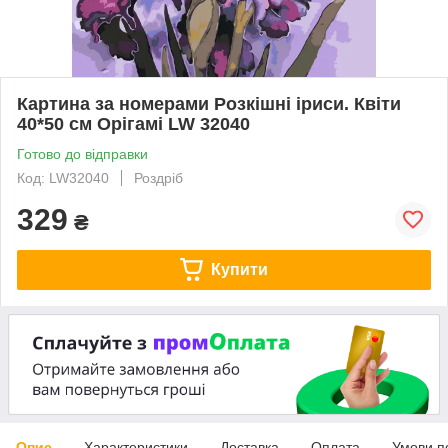
Картина за номерами Розкішні іриси. Квіти
40*50 см Орігамі LW 32040
Готово до відправки
Код: LW32040
Роздріб
329
₴
Купити
Опис
Характеристики
Доставка
Оплата
Умови п