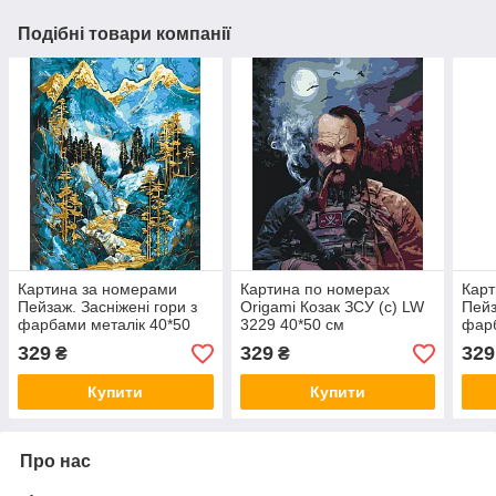
Подібні товари компанії
Картина за номерами
Картина по номерах
Карт
Пейзаж. Засніжені гори з
Origamі Козак ЗСУ (с) LW
Пейз
фарбами металік 40*50
3229 40*50 см
фарб
см Орігамі LW 3407
см О
329
329
329
₴
₴
Купити
Купити
Про нас