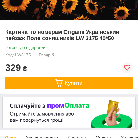
Картина по номерам Origamі Український
пейзаж Поле соняшників LW 3175 40*50
Готово до відправки
Код: LW3175
Роздріб
329
₴
Купити
Опис
Характеристики
Доставка
Оплата
Умови п