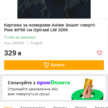
Картина за номерами Аніме Зошит смерті:
Рюк 40*50 см Орігамі LW 3209
Готово до відправки
Код: LW3209
Роздріб
329
₴
Купити
Опис
Характеристики
Доставка
Оплата
Умови п