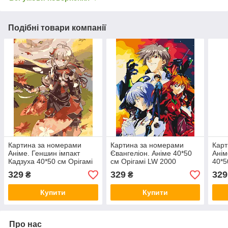
Подібні товари компанії
Картина за номерами
Картина за номерами
Карт
Аніме. Геншин імпакт
Євангеліон. Аніме 40*50
Анім
Кадзуха 40*50 см Орігамі
см Орігамі LW 2000
40*5
LW 3260
310
329
329
329
₴
₴
Купити
Купити
Про нас