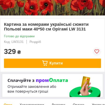
Картина за номерами українські сюжети
Польові маки 40*50 см Орігамі LW 3131
Готово до відправки
Код: LW3131
Роздріб
329
₴
Купити
Опис
Характеристики
Доставка
Оплата
Умови п