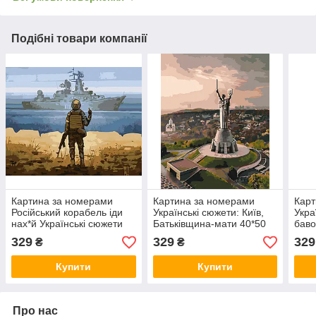
Подібні товари компанії
Картина за номерами
Картина за номерами
Карт
Російський корабель іди
Українські сюжети: Київ,
Укра
нах*й Українські сюжети
Батьківщина-мати 40*50
баво
40*50 см Орігамі LW 3126
см Орігамі LW 3124
LW 
329
329
329
₴
₴
Купити
Купити
Про нас