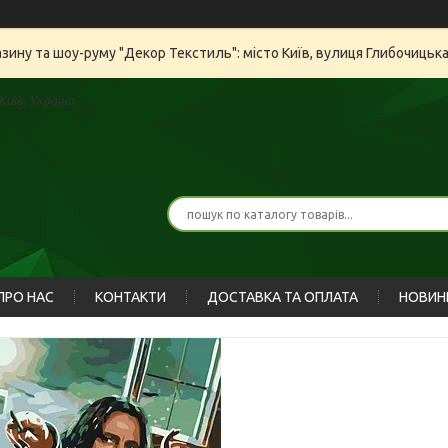
азину та шоу-руму "Декор Текстиль": місто Київ, вулиця Глибочицьк
иїв, Україна
ПРО НАС
КОНТАКТИ
ДОСТАВКА ТА ОПЛАТА
НОВИН