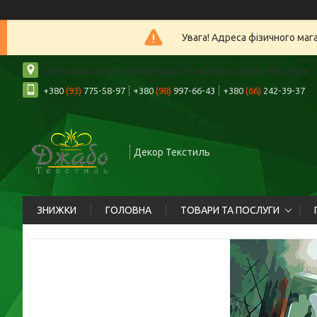
Увага! Адреса фізичного маг
місто Київ, вулиця Глибочицька 71, магазин "ДжаБо Текстиль", К
+380
(93)
775-58-97
+380
(98)
997-66-43
+380
(66)
242-39-37
Декор Текстиль
ЗНИЖКИ
ГОЛОВНА
ТОВАРИ ТА ПОСЛУГИ