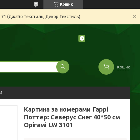
Кошик
а 71 (ДжаБо Текстиль, Декор Текстиль)
Кошик
И
Картина за номерами Гаррі
Поттер: Северус Снег 40*50 см
Орігамі LW 3101