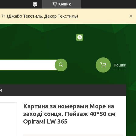
Кошик
а 71 (ДжаБо Текстиль, Декор Текстиль)
Кошик
И
Картина за номерами Море на
заході сонця. Пейзаж 40*50 см
Орігамі LW 365