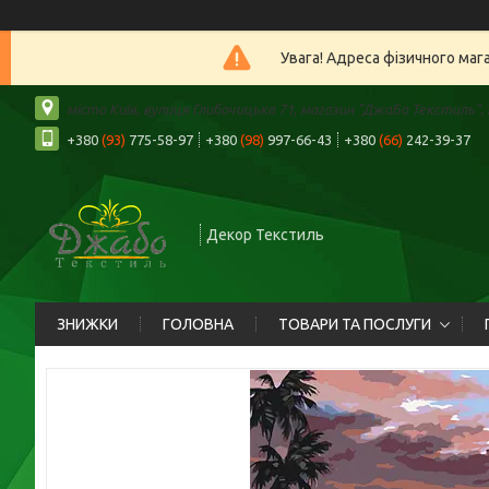
Увага! Адреса фізичного маг
місто Київ, вулиця Глибочицька 71, магазин "ДжаБо Текстиль", К
+380
(93)
775-58-97
+380
(98)
997-66-43
+380
(66)
242-39-37
Декор Текстиль
ЗНИЖКИ
ГОЛОВНА
ТОВАРИ ТА ПОСЛУГИ