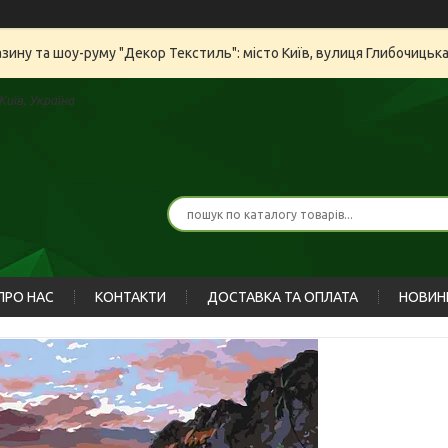
азину та шоу-руму "Декор Текстиль": місто Київ, вулиця Глибочицьк
иїв, Україна
ПРО НАС
КОНТАКТИ
ДОСТАВКА ТА ОПЛАТА
НОВИН