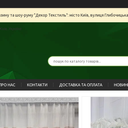
азину та шоу-руму "Декор Текстиль": місто Київ, вулиця Глибочицьк
иїв, Україна
ПРО НАС
КОНТАКТИ
ДОСТАВКА ТА ОПЛАТА
НОВИН