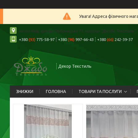
Увага! Адреса фізичного маг
місто Київ, вулиця Глибочицька 71, магазин "ДжаБо Текстиль", К
+380
(93)
775-58-97
+380
(98)
997-66-43
+380
(66)
242-39-37
Декор Текстиль
ЗНИЖКИ
ГОЛОВНА
ТОВАРИ ТА ПОСЛУГИ