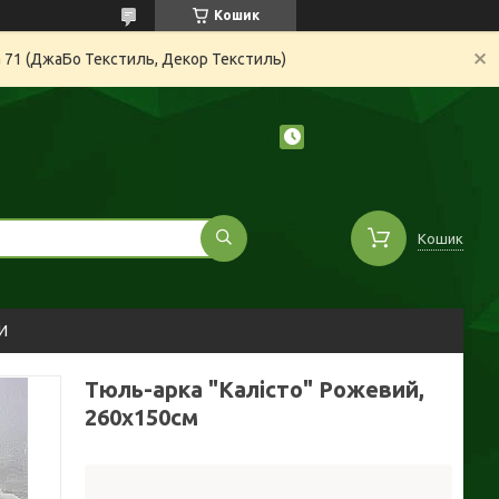
Кошик
а 71 (ДжаБо Текстиль, Декор Текстиль)
Кошик
И
Тюль-арка "Калісто" Рожевий,
260х150см