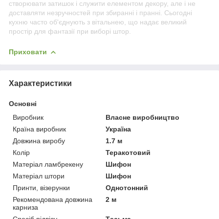
створювати затишок і служити елементом декору, але і не
доставляти незручностей при збиранні і пранні. Сьогодні
кухню часто об'єднують з вітальнею, що надає великий
простір для фантазії при виборі штор.
Приховати
Характеристики
Основні
Виробник
Власне виробництво
Країна виробник
Україна
Довжина виробу
1.7 м
Колір
Теракотовий
Матеріал ламбрекену
Шифон
Матеріал штори
Шифон
Принти, візерунки
Однотонний
Рекомендована довжина
2 м
карниза