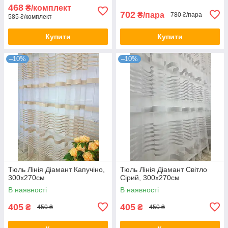
468
₴/комплект
702
₴/пара
780 ₴/пара
585 ₴/комплект
Купити
Купити
–10%
–10%
Тюль Лінія Діамант Капучіно,
Тюль Лінія Діамант Світло
300х270см
Сірий, 300х270см
В наявності
В наявності
405
405
₴
₴
450 ₴
450 ₴