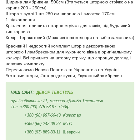
Ширина ламбрикена: 500см (Зтягується шторною стрічкою на
карниз 200 - 250см)
Штора з вуалі 1 шт 280 см шириною і висотою 170см
1 підхоплення
Кріплення: пришита шторна стрічка для гачків, під будь-який
тип карниза
Колір: Теракотовий (Можливі інші кольори на вибір замовника)
Красивий і недорогий комплект штор з декоративною
шторкою і ламбрекеном для кухонного вікна в оригінальному
кольорі. Всі пришито на шторну стрічку, що спрощує догляд і
наважку комплекту.
Пересилаємо Новою Поштою та Укрпоштою по Україні.
#готовыешторы, #шторыдлякухни, #кухонныйламбрекен
НАШ САЙТ:
ДЕКОР ТЕКСТИЛЬ
вул.Глибочицька 71, магазин «ДжаБо Текстиль»
Тел:
+380 (93) 775-58-97
Лайф
+380 (98) 997-66-43
Київстар
+380 (66) 242-39-37
МТС
+380 (93) 889-33-11 Шеврони