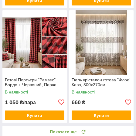
Купити
Купити
Готові Портьєри "Рамзес"
Тюль крісталон готова "Флок"
Бордо + Червоний, Парча
Кава, 300х270см
В наявності
В наявності
1 050
660
₴/пара
₴
Купити
Купити
Показати ще