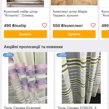
Кухонний набір штор
Комплект штор Марія
Кухо
"Атлантіс", Оливка
Теракот, кухонні
"Атл
490
550
490
₴/набір
₴/комплект
Купити
Купити
Акційні пропозиції та новинки
–20%
–20%
Тюль Смужка Бузковий
Тюль Смужка 5700/25, 3