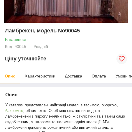
Ламбрекен, модель No90045
В наявності
Код: 90045
Роздріб
Ціну уточнюйте
Опис
Характеристики
Доставка
Оплата
Умови п
Опис
У каталозі представлені найкращі моделі з тасьмою, оборкою,
бахромою
, облямівкою. Особливо ошатно виглядають
ламбрекенени з підхопленнями такої ж стилістики та з таким само
оздобленням, зі шторами та тюлями з однієї колекції. М'які
ламбрекени доповнять романтичний або вінтажний стиль, а