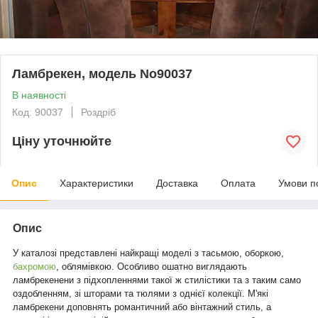
Ламбрекен, модель No90037
В наявності
Код: 90037
Роздріб
Ціну уточнюйте
Опис
Характеристики
Доставка
Оплата
Умови п
Опис
У каталозі представлені найкращі моделі з тасьмою, оборкою,
бахромою
, облямівкою. Особливо ошатно виглядають
ламбрекенени з підхопленнями такої ж стилістики та з таким само
оздобленням, зі шторами та тюлями з однієї колекції. М'які
ламбрекени доповнять романтичний або вінтажний стиль, а