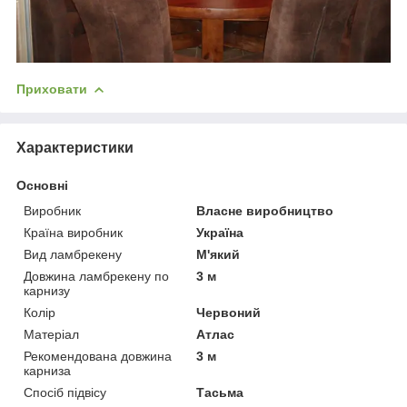
Приховати
Характеристики
Основні
Виробник
Власне виробництво
Країна виробник
Україна
Вид ламбрекену
М'який
Довжина ламбрекену по
3 м
карнизу
Колір
Червоний
Матеріал
Атлас
Рекомендована довжина
3 м
карниза
Спосіб підвісу
Тасьма