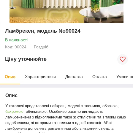
Ламбрекен, модель No90024
В наявності
Код: 90024
Роздріб
Ціну уточнюйте
Опис
Характеристики
Доставка
Оплата
Умови п
Опис
У каталозі представлені найкращі моделі з тасьмою, оборкою,
бахромою
, облямівкою. Особливо ошатно виглядають
ламбрекенени з підхопленнями такої ж стилістики та з таким само
оздобленням, зі шторами та тюлями з однієї колекції. М'які
ламбрекени доповнять романтичний або вінтажний стиль, а