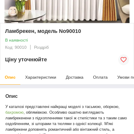
Ламбрекен, модель No90010
В наявності
Код: 90010
Роздріб
Ціну уточнюйте
Опис
Характеристики
Доставка
Оплата
Умови п
Опис
У каталозі представлені найкращі моделі з тасьмою, оборкою,
бахромою
, облямівкою. Особливо ошатно виглядають
ламбрекенени з підхопленнями такої ж стилістики та з таким само
оздобленням, зі шторами та тюлями з однієї колекції. М'які
ламбрекени доповнять романтичний або вінтажний стиль, а