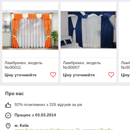
Ламбрекен, модель
Ламбрекен, модель
Ламб
No90011
No90007
No9
Ціну уточнюйте
Ціну уточнюйте
Цін
Про нас
92% позитивних з 326 відгуків за рік
Працює з 03.03.2014
м. Київ
місто Київ, вулиця Глибочицька 71, магазин "ДжаБо