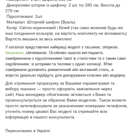
Декоративні шторки із шифону: 2 шт. по 280 см, Висота до
270 см
Підхоплювачі: 2шт
Матеріал: Шторний шифон (Вуаль)
Колір: Світло-коричневий і Білий (так само можливі будь-які
інші поєднання кольорів, на вартість комплекту не впливають)
Вартість вказана за весь комплект.
У каталозі представлені найкращі моделі з тасьмою, оборкою,
бахромою
, облямівкою. Особливо ошатно виглядають
ламбрекенени з підхопленнями такої ж стилістики та з таким само
оздобленням, зі шторами та тюлями з однієї колекції. М'які
ламбрекени доповнять романтичний або вінтажний стиль, а
жорсткі ідеально підійдуть для декорування класики або модерну.
Для отримання прорахунку за Вашими параметрами та
вибору тканини — просто оформіть замовлення через
сайт, Наш менеджер обов'язково зв'яжеться з Вами та
проконсультується за обраною Вами моделлю. Також можете
просто зателефонувати за зазначеними номерами телефонів,
уточніть номер цікавої Вас моделі та отримайте всю
інформацію в нашого консультанта.
Пересилаємо в Україні.