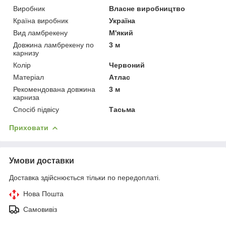
Виробник
Власне виробництво
Країна виробник
Україна
Вид ламбрекену
М'який
Довжина ламбрекену по
3 м
карнизу
Колір
Червоний
Матеріал
Атлас
Рекомендована довжина
3 м
карниза
Спосіб підвісу
Тасьма
Приховати
Умови доставки
Доставка здійснюється тільки по передоплаті.
Нова Пошта
Самовивіз