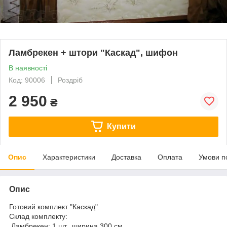
Ламбрекен + штори "Каскад", шифон
В наявності
Код: 90006
Роздріб
2 950
₴
Купити
Опис
Характеристики
Доставка
Оплата
Умови п
Опис
Готовий комплект "Каскад".
Склад комплекту:
Ламбрекен: 1 шт., ширина 300 см