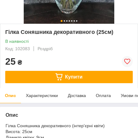
Гілка Соняшника декоративного (25см)
В наявності
Код: 102083
Роздріб
25
₴
Купити
Опис
Характеристики
Доставка
Оплата
Умови п
Опис
Гілка Соняшника декоративного (інтер'єрні квіти)
Висота: 25см
Діаметр квітки: 9см