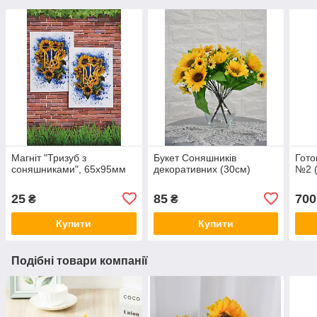
Магніт "Тризуб з
Букет Соняшників
Гото
соняшниками", 65х95мм
декоративних (30см)
№2 (
25
85
700
₴
₴
Купити
Купити
Подібні товари компанії