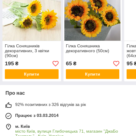
Гілка Соняшників
Гілка Соняшника
Гілк
декоративних, 3 квітки
декоративного (50см)
жовт
(90см)
(64с
195
65
95
₴
₴
Купити
Купити
Про нас
92% позитивних з 326 відгуків за рік
Працює з 03.03.2014
м. Київ
місто Київ, вулиця Глибочицька 71, магазин "ДжаБо