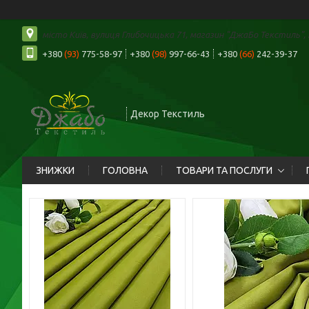
місто Київ, вулиця Глибочицька 71, магазин "ДжаБо Текстиль", К
+380
(93)
775-58-97
+380
(98)
997-66-43
+380
(66)
242-39-37
Декор Текстиль
ЗНИЖКИ
ГОЛОВНА
ТОВАРИ ТА ПОСЛУГИ