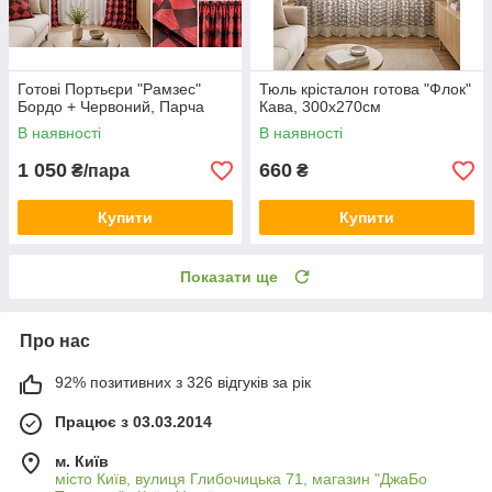
Готові Портьєри "Рамзес"
Тюль крісталон готова "Флок"
Бордо + Червоний, Парча
Кава, 300х270см
В наявності
В наявності
1 050
660
₴/пара
₴
Купити
Купити
Показати ще
Про нас
92% позитивних з 326 відгуків за рік
Працює з 03.03.2014
м. Київ
місто Київ, вулиця Глибочицька 71, магазин "ДжаБо