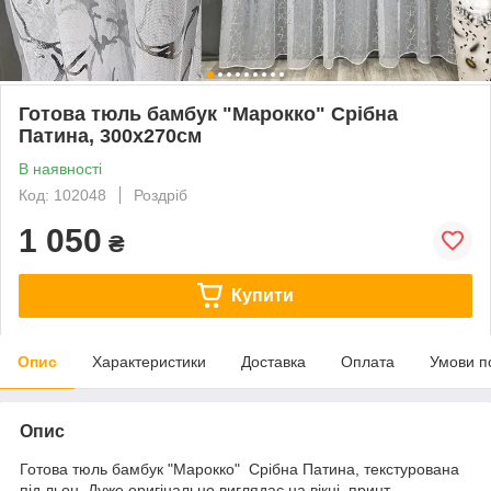
Готова тюль бамбук "Марокко" Срібна
Патина, 300х270см
В наявності
Код: 102048
Роздріб
1 050
₴
Купити
Опис
Характеристики
Доставка
Оплата
Умови п
Опис
Готова тюль бамбук "Марокко" Срібна Патина, текстурована
під льон. Дуже оригінально виглядає на вікні, принт