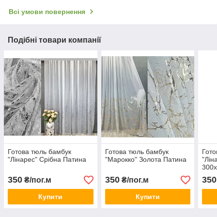
Всі умови повернення
Подібні товари компанії
Готова тюль бамбук
Готова тюль бамбук
Гото
"Лінарес" Срібна Патина
"Марокко" Золота Патина
"Лін
300
350
350
350
₴/пог.м
₴/пог.м
Купити
Купити