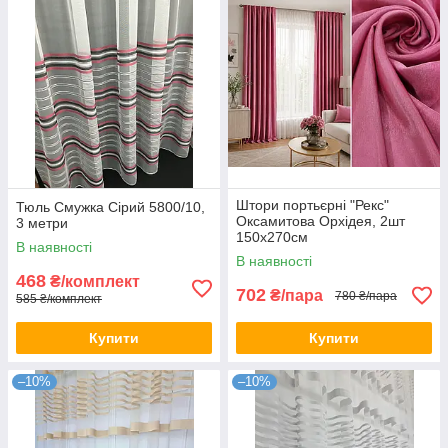
Штори портьєрні "Рекс"
Тюль Смужка Сірий 5800/10,
Оксамитова Орхідея, 2шт
3 метри
150х270см
В наявності
В наявності
468
₴/комплект
702
₴/пара
780 ₴/пара
585 ₴/комплект
Купити
Купити
–10%
–10%