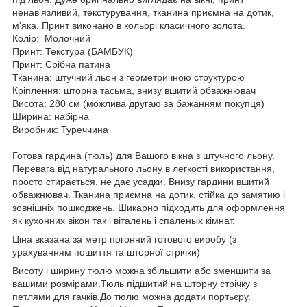
ненав'язливий, текстурування, тканина приємна на дотик,
м'яка. Принт виконано в кольорі класичного золота.
Колір: Молочний
Принт: Текстура (БАМБУК)
Принт: Срібна патина
Тканина: штучний льон з геометричною структурою
Кріплення: шторна тасьма, внизу вшитий обважнювач
Висота: 280 см (можлива другаю за бажанням покупця)
Ширина: набірна
Виробник: Туреччина
Готова гардина (тюль) для Вашого вікна з штучного льону.
Перевага від натурального льону в легкості використання,
просто стирається, не дає усадки. Внизу гардини вшитий
обважнювач. Тканина приємна на дотик, стійка до замятию і
зовнішніх пошкоджень. Шикарно підходить для оформлення
як кухонних вікон так і віталень і спаленых кімнат.
Ціна вказана за метр погонний готового виробу (з
урахуванням пошиття та шторної стрічки)
Висоту і ширину тюлю можна збільшити або зменшити за
вашими розмірами.Тюль підшитий на шторну стрічку з
петлями для гачків.До тюлю можна додати портьєру.