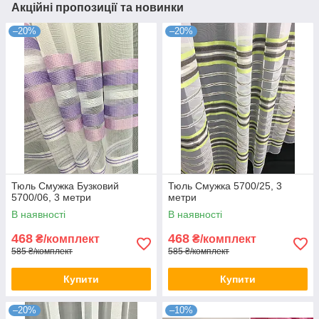
Акційні пропозиції та новинки
–20%
–20%
Тюль Смужка Бузковий
Тюль Смужка 5700/25, 3
5700/06, 3 метри
метри
В наявності
В наявності
468
468
₴/комплект
₴/комплект
585 ₴/комплект
585 ₴/комплект
Купити
Купити
–20%
–10%