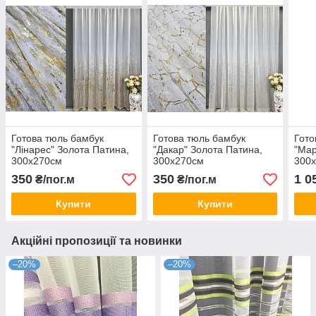
Готова тюль бамбук
Готова тюль бамбук
Гото
"Лінарес" Золота Патина,
"Дакар" Золота Патина,
"Мар
300х270см
300х270см
300
350
350
1 0
₴/пог.м
₴/пог.м
Купити
Купити
Акційні пропозиції та новинки
–20%
–20%