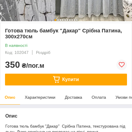
Готова тюль бамбук "Дакар" Срібна Патина,
300х270см
В наявності
Код: 102047
Роздріб
350
₴/пог.м
Купити
Опис
Характеристики
Доставка
Оплата
Умови п
Опис
Готова тюль бамбук "Дакар" Срібна Патина, текстурована під
льон. Дуже оригінально виглядає на вікні, принт