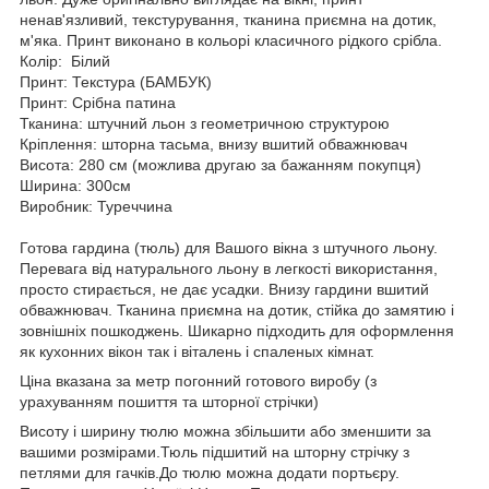
ненав'язливий, текстурування, тканина приємна на дотик,
м'яка. Принт виконано в кольорі класичного рідкого срібла.
Колір: Білий
Принт: Текстура (БАМБУК)
Принт: Срібна патина
Тканина: штучний льон з геометричною структурою
Кріплення: шторна тасьма, внизу вшитий обважнювач
Висота: 280 см (можлива другаю за бажанням покупця)
Ширина: 300см
Виробник: Туреччина
Готова гардина (тюль) для Вашого вікна з штучного льону.
Перевага від натурального льону в легкості використання,
просто стирається, не дає усадки. Внизу гардини вшитий
обважнювач. Тканина приємна на дотик, стійка до замятию і
зовнішніх пошкоджень. Шикарно підходить для оформлення
як кухонних вікон так і віталень і спаленых кімнат.
Ціна вказана за метр погонний готового виробу (з
урахуванням пошиття та шторної стрічки)
Висоту і ширину тюлю можна збільшити або зменшити за
вашими розмірами.Тюль підшитий на шторну стрічку з
петлями для гачків.До тюлю можна додати портьєру.