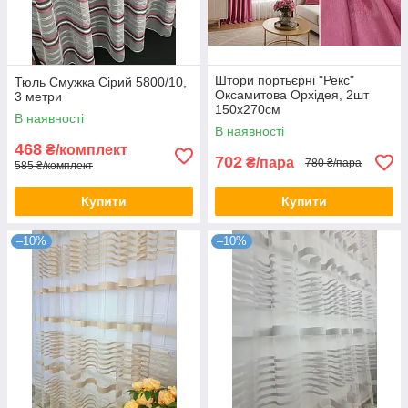
Штори портьєрні "Рекс"
Тюль Смужка Сірий 5800/10,
Оксамитова Орхідея, 2шт
3 метри
150х270см
В наявності
В наявності
468
₴/комплект
702
₴/пара
780 ₴/пара
585 ₴/комплект
Купити
Купити
–10%
–10%