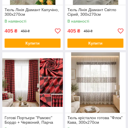
Тюль Лінія Діамант Капучіно,
Тюль Лінія Діамант Світло
300х270см
Сірий, 300х270см
В наявності
В наявності
405
405
₴
₴
450 ₴
450 ₴
Купити
Купити
Готові Портьєри "Рамзес"
Тюль крісталон готова "Флок"
Бордо + Червоний, Парча
Кава, 300х270см