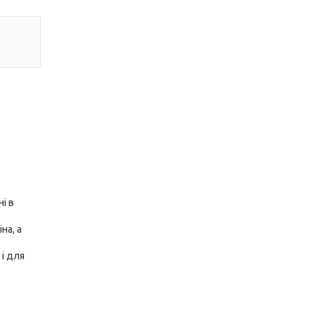
і в
на, а
 і для