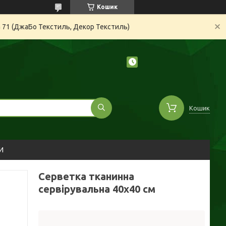
Кошик
а 71 (ДжаБо Текстиль, Декор Текстиль)
Кошик
И
Серветка тканинна
сервірувальна 40х40 см