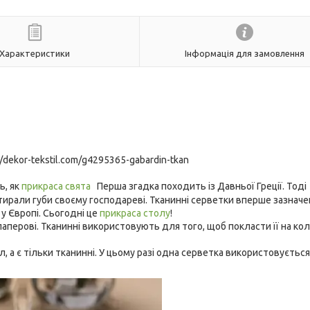
Характеристики
Інформація для замовлення
//dekor-tekstil.com/g4295365-gabardin-tkan
ь, як
прикраса свята
Перша згадка походить із Давньої Греції. Тоді
ирали губи своєму господареві. Тканинні серветки вперше зазначен
 у Європі. Сьогодні це
прикраса столу
!
аперові. Тканинні використовують для того, щоб покласти її на колі
, а є тільки тканинні. У цьому разі одна серветка використовується