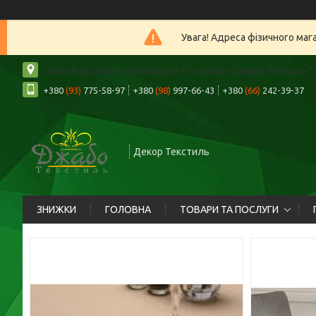
Увага! Адреса фізичного маг
місто Київ, вулиця Глибочицька 71, магазин "ДжаБо Текстиль", К
+380
(93)
775-58-97
+380
(98)
997-66-43
+380
(66)
242-39-37
Декор Текстиль
ЗНИЖКИ
ГОЛОВНА
ТОВАРИ ТА ПОСЛУГИ