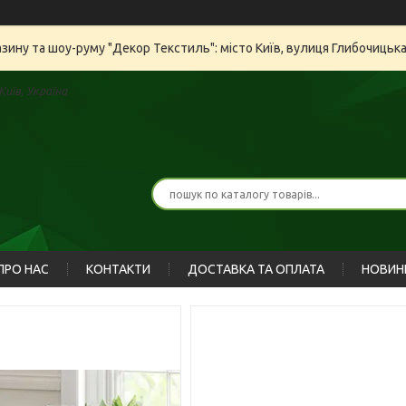
азину та шоу-руму "Декор Текстиль": місто Київ, вулиця Глибочицьк
иїв, Україна
ПРО НАС
КОНТАКТИ
ДОСТАВКА ТА ОПЛАТА
НОВИН