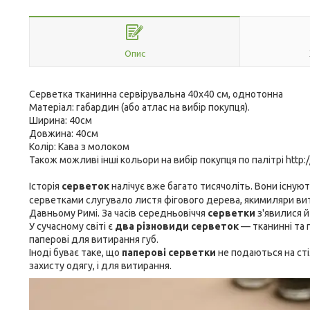
Опис
Серветка тканинна сервірувальна 40х40 см, однотонна
Матеріал: габардин (або атлас на вибір покупця).
Ширина: 40см
Довжина: 40см
Колір: Кава з молоком
Також можливі
інші кольори на вибір покупця по палітрі http:
Історія
серветок
налічує вже багато тисячоліть. Вони існуют
серветками слугувало листя фігового дерева, якимиляри вит
Давньому Римі. За часів середньовіччя
серветки
з'явилися й
У сучасному світі є
два різновиди серветок
— тканинні та п
паперові для витирання губ.
Іноді буває таке, що
паперові серветки
не подаються на стіл
захисту одягу, і для витирання.