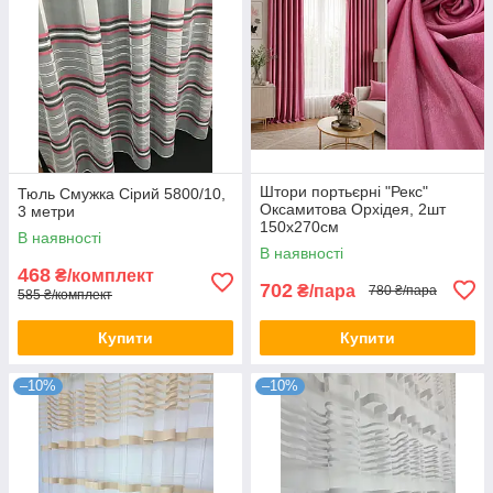
Штори портьєрні "Рекс"
Тюль Смужка Сірий 5800/10,
Оксамитова Орхідея, 2шт
3 метри
150х270см
В наявності
В наявності
468
₴/комплект
702
₴/пара
780 ₴/пара
585 ₴/комплект
Купити
Купити
–10%
–10%