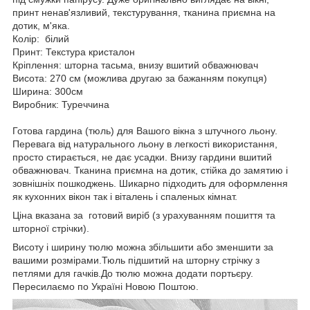
принт ненав'язливий, текстурування, тканина приємна на
дотик, м'яка.
Колір: білий
Принт: Текстура кристалон
Кріплення: шторна тасьма, внизу вшитий обважнювач
Висота: 270 см (можлива другаю за бажанням покупця)
Ширина: 300см
Виробник: Туреччина
Готова гардина (тюль) для Вашого вікна з штучного льону.
Перевага від натурального льону в легкості використання,
просто стирається, не дає усадки. Внизу гардини вшитий
обважнювач. Тканина приємна на дотик, стійка до замятию і
зовнішніх пошкоджень. Шикарно підходить для оформлення
як кухонних вікон так і віталень і спаленых кімнат.
Ціна вказана за готовий виріб (з урахуванням пошиття та
шторної стрічки).
Висоту і ширину тюлю можна збільшити або зменшити за
вашими розмірами.Тюль підшитий на шторну стрічку з
петлями для гачків.До тюлю можна додати портьєру.
Пересилаємо по Україні Новою Поштою.