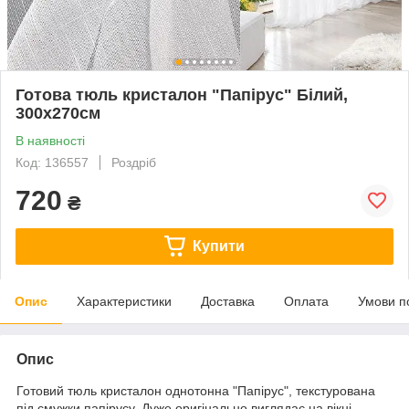
Готова тюль кристалон "Папірус" Білий,
300х270см
В наявності
Код: 136557
Роздріб
720
₴
Купити
Опис
Характеристики
Доставка
Оплата
Умови п
Опис
Готовий тюль кристалон однотонна "Папірус", текстурована
під смужки папірусу. Дуже оригінально виглядає на вікні,