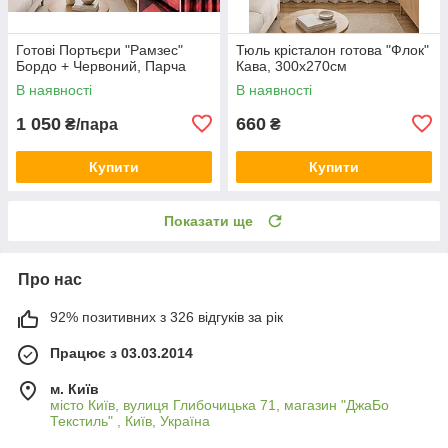
Готові Портьєри "Рамзес"
Тюль крісталон готова "Флок"
Бордо + Червоний, Парча
Кава, 300х270см
В наявності
В наявності
1 050
660
₴/пара
₴
Купити
Купити
Показати ще
Про нас
92% позитивних з 326 відгуків за рік
Працює з 03.03.2014
м. Київ
місто Київ, вулиця Глибочицька 71, магазин "ДжаБо
Текстиль" , Київ, Україна