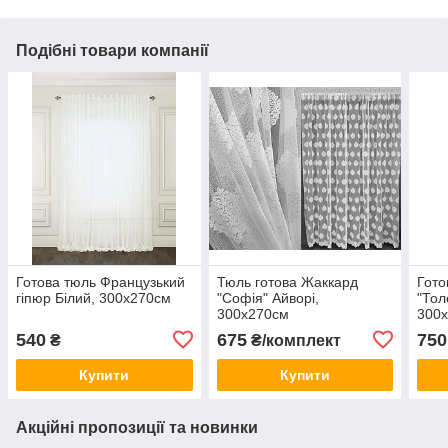
Подібні товари компанії
Готова тюль Французький
Тюль готова Жаккард
Гото
гіпюр Білий, 300х270см
"Софія" Айворі,
"Тол
300х270см
300
540
675
750
₴
₴/комплект
Купити
Купити
Акційні пропозиції та новинки