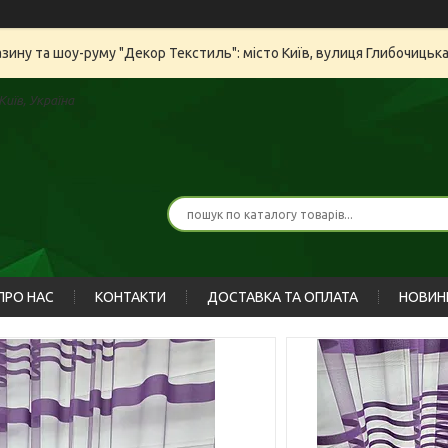
азину та шоу-руму "Декор Текстиль": місто Київ, вулиця Глибочицьк
иїв, Україна
ПРО НАС
КОНТАКТИ
ДОСТАВКА ТА ОПЛАТА
НОВИН