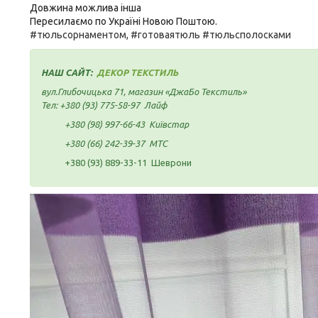
Довжина можлива інша
Пересилаємо по Україні Новою Поштою.
#тюльсорнаментом, #готоваятюль #тюльсполосками
НАШ САЙТ:
ДЕКОР ТЕКСТИЛЬ
вул.Глибочицька 71, магазин «ДжаБо Текстиль»
Тел:
+380 (93) 775-58-97
Лайф
+380 (98) 997-66-43
Київстар
+380 (66) 242-39-37
МТС
+380 (93) 889-33-11 Шеврони