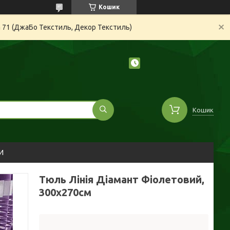
Кошик
а 71 (ДжаБо Текстиль, Декор Текстиль)
Кошик
И
Тюль Лінія Діамант Фіолетовий,
300х270см