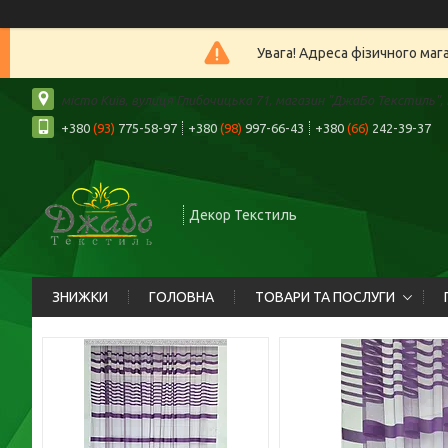
Увага! Адреса фізичного маг
місто Київ, вулиця Глибочицька 71, магазин "ДжаБо Текстиль", К
+380
(93)
775-58-97
+380
(98)
997-66-43
+380
(66)
242-39-37
Декор Текстиль
ЗНИЖКИ
ГОЛОВНА
ТОВАРИ ТА ПОСЛУГИ