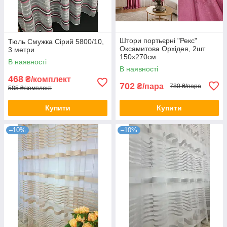
Штори портьєрні "Рекс"
Тюль Смужка Сірий 5800/10,
Оксамитова Орхідея, 2шт
3 метри
150х270см
В наявності
В наявності
468
₴/комплект
702
₴/пара
780 ₴/пара
585 ₴/комплект
Купити
Купити
–10%
–10%