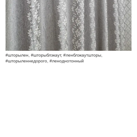
#шторылен, #шторыблэкаут, #ленблэкаутшторы,
#шторыленнедорого, #леноднотонный