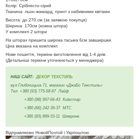
Колір: Сріблясто-сірий
Тканина: льон-жаккард, принт з набивними квітами.
Висота: до 270 см (за заявкою покупця)
Ширина: 170см (кожна штора)
У комплекті 2 штори
На шторах пришита широка тасьма 6см завширшки.
Ціна вказана на комплект.
Нове пошиття, терміни виготовлення від 1-4 днів.
(Детальніші терміни уточнюються у менеджера)
НАШ САЙТ:
ДЕКОР ТЕКСТИЛЬ
вул.Глибочицька 71, магазин «ДжаБо Текстиль»
Тел:
+380 (93) 775-58-97
Лайф
+380 (98) 997-66-43
Київстар
+380 (66) 242-39-37
МТС
+380 (93) 889-33-11 Шеврони
Відправляємо НовойПочтой і Укрпоштою.