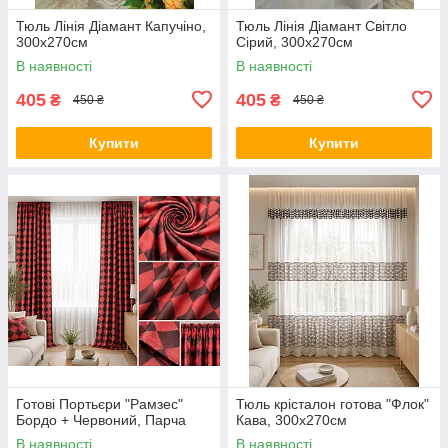
Тюль Лінія Діамант Капучіно,
Тюль Лінія Діамант Світло
300х270см
Сірий, 300х270см
В наявності
В наявності
405
405
₴
₴
450 ₴
450 ₴
Купити
Купити
Готові Портьєри "Рамзес"
Тюль крісталон готова "Флок"
Бордо + Червоний, Парча
Кава, 300х270см
В наявності
В наявності