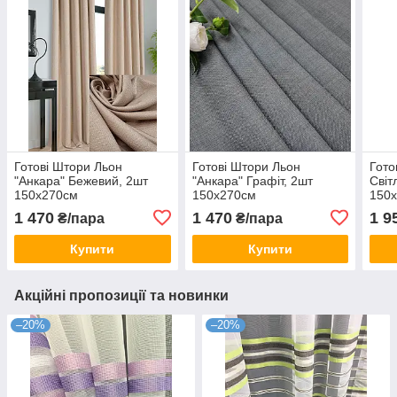
Готові Штори Льон
Готові Штори Льон
Гото
"Анкара" Бежевий, 2шт
"Анкара" Графіт, 2шт
Світ
150х270см
150х270см
150
1 470
1 470
1 9
₴/пара
₴/пара
Купити
Купити
Акційні пропозиції та новинки
–20%
–20%