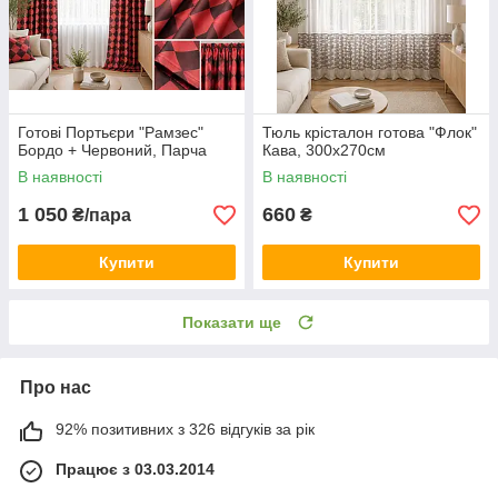
Готові Портьєри "Рамзес"
Тюль крісталон готова "Флок"
Бордо + Червоний, Парча
Кава, 300х270см
В наявності
В наявності
1 050
660
₴/пара
₴
Купити
Купити
Показати ще
Про нас
92% позитивних з 326 відгуків за рік
Працює з 03.03.2014