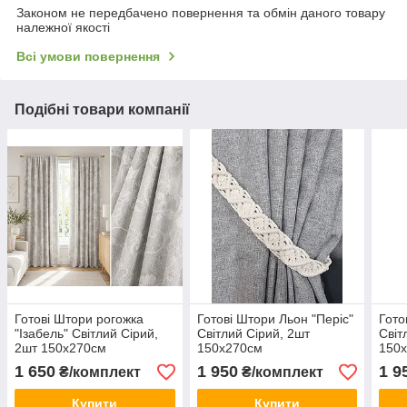
Законом не передбачено повернення та обмін даного товару
належної якості
Всі умови повернення
Подібні товари компанії
Готові Штори рогожка
Готові Штори Льон "Періс"
Гото
"Ізабель" Світлий Сірий,
Світлий Сірий, 2шт
Світ
2шт 150х270см
150х270см
150
1 650
1 950
1 9
₴/комплект
₴/комплект
Купити
Купити