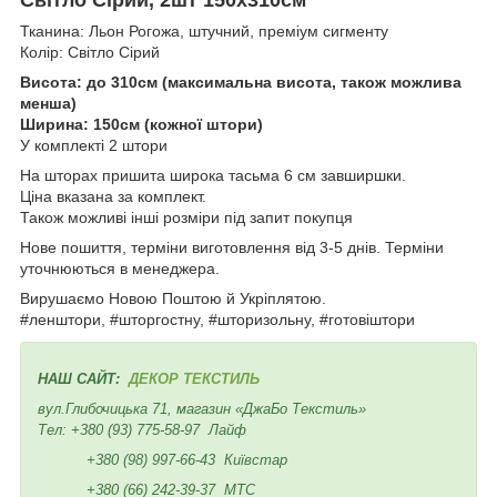
Тканина: Льон Рогожа, штучний, преміум сигменту
Колір: Світло Сірий
Висота: до 310см (максимальна висота, також можлива
менша)
Ширина: 150см (кожної штори)
У комплекті 2 штори
На шторах пришита широка тасьма 6 см завширшки.
Ціна вказана за комплект.
Також можливі інші розміри під запит покупця
Нове пошиття, терміни виготовлення від 3-5 днів. Терміни
уточнюються в менеджера.
Вирушаємо Новою Поштою й Укріплятою.
#ленштори, #шторгостну, #шторизольну, #готовіштори
НАШ САЙТ:
ДЕКОР ТЕКСТИЛЬ
вул.Глибочицька 71, магазин «ДжаБо Текстиль»
Тел:
+380 (93) 775-58-97
Лайф
+380 (98) 997-66-43
Київстар
+380 (66) 242-39-37
МТС