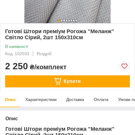
Готові Штори преміум Рогожа "Меланж"
Світло Сірий, 2шт 150х310см
В наявності
Код: 102033
Роздріб
2 250
₴/комплект
Купити
Опис
Характеристики
Доставка
Оплата
Умови п
Опис
Готові Штори преміум Рогожа "Меланж"
Світло Сірий, 2шт 150х310см