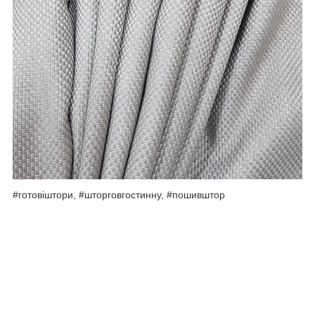
#готовіштори, #шторговгостинну, #пошивштор