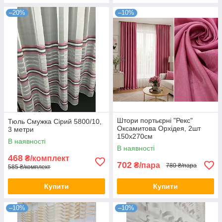
–20%
–10%
Штори портьєрні "Рекс"
Тюль Смужка Сірий 5800/10,
Оксамитова Орхідея, 2шт
3 метри
150х270см
В наявності
В наявності
468
₴/комплект
702
₴/пара
780 ₴/пара
585 ₴/комплект
Купити
Купити
–10%
–10%