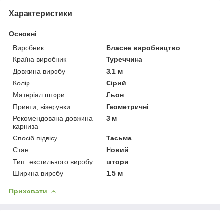
Характеристики
Основні
Виробник
Власне виробництво
Країна виробник
Туреччина
Довжина виробу
3.1 м
Колір
Сірий
Матеріал штори
Льон
Принти, візерунки
Геометричні
Рекомендована довжина
3 м
карниза
Спосіб підвісу
Тасьма
Стан
Новий
Тип текстильного виробу
штори
Ширина виробу
1.5 м
Приховати