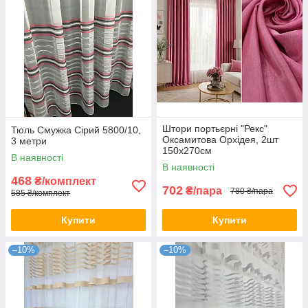
Штори портьєрні "Рекс"
Тюль Смужка Сірий 5800/10,
Оксамитова Орхідея, 2шт
3 метри
150х270см
В наявності
В наявності
468
₴/комплект
702
₴/пара
780 ₴/пара
585 ₴/комплект
Купити
Купити
–10%
–10%