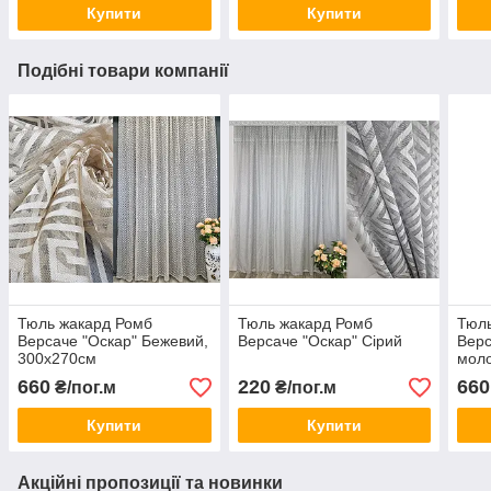
Купити
Купити
Подібні товари компанії
Тюль жакард Ромб
Тюль жакард Ромб
Тюль
Версаче "Оскар" Бежевий,
Версаче "Оскар" Сірий
Верс
300х270см
моло
660
220
660
₴/пог.м
₴/пог.м
Купити
Купити
Акційні пропозиції та новинки