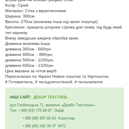
Колір: Сірий
Матеріал: Сітка з вкрапленнями
Ширина: 300см
Висота: 270см (можлива Інша під запит покупця)
Кріплення: пришита шторних стрічка для гачків, під будь-який
тип карнизу.
Внизу заводська ажурна обробка краю.
Довжина можлива Інша:
довжина 300см - 660грн
довжина 400см - 880грн;
довжина 500см - 1100грн;
довжина 600см - 1320грн.
Ціна вказана за готов виріб.
Пересилаємо по Україні Новою поштою та Укрпоштою.
# Готоваятюль, # тюльдлягостінной, # тюльналенте
НАШ САЙТ:
ДЕКОР ТЕКСТИЛЬ
вул.Глибочицька 71, магазин «ДжаБо Текстиль»
Тел:
+380 (93) 775-58-97
Лайф
+380 (98) 997-66-43
Київстар
+380 (66) 242-39-37
МТС