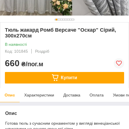
Тюль жакард Ромб Версаче "Оскар" Сірий,
300х270см
В наявності
Код: 101845
Роздріб
660
₴/пог.м
Купити
Опис
Характеристики
Доставка
Оплата
Умови п
Опис
Готова тюль з сучасним орнаментом у вигляді венеціанської
штукатурки на основе грецької сітки.