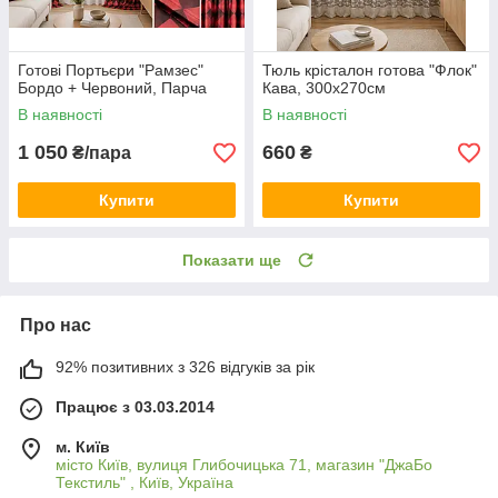
Готові Портьєри "Рамзес"
Тюль крісталон готова "Флок"
Бордо + Червоний, Парча
Кава, 300х270см
В наявності
В наявності
1 050
660
₴/пара
₴
Купити
Купити
Показати ще
Про нас
92% позитивних з 326 відгуків за рік
Працює з 03.03.2014
м. Київ
місто Київ, вулиця Глибочицька 71, магазин "ДжаБо
Текстиль" , Київ, Україна