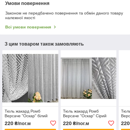
Умови повернення
Законом не передбачено повернення та обмін даного товару
належної якості
Всі умови повернення
З цим товаром також замовляють
Тюль жакард Ромб
Тюль жакард Ромб
Тюль
Версаче "Оскар" білий
Версаче "Оскар" Сірий
Верс
220
220
220
₴/пог.м
₴/пог.м