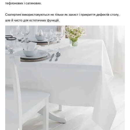
тефлонових і сатинових.
Скатертині використовуються не тільки як захист і прикриття дефектів столу,
але й чисто для естетичних функцій.