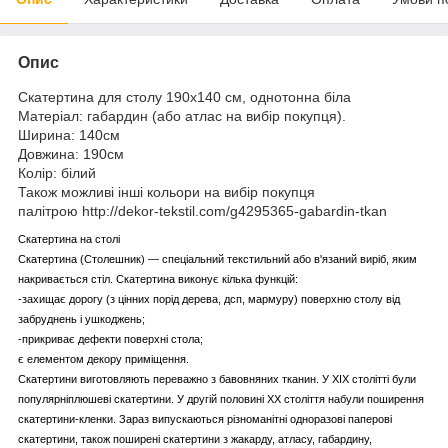
Опис
Скатертина для столу 190х140 см, однотонна біла
Матеріал: габардин (або атлас на вибір покупця).
Ширина: 140см
Довжина: 190см
Колір: білий
Також можливі інші кольори на вибір покупця
палітрою http://dekor-tekstil.com/g4295365-gabardin-tkan
Скатертина на столі
Скатертина (Столешник) — спеціальний текстильний або в'язаний виріб, яким
накривається стіл. Скатертина виконує кілька функцій:
-захищає дорогу (з цінних порід дерева, дсп, мармуру) поверхню столу від
забруднень і ушкоджень;
-
прикриває дефекти поверхні стола;
є елементом декору приміщення.
Скатертини виготовляють переважно з бавовняних тканин. У XIX столітті були
популярніплюшеві скатертини. У другій половині ХХ століття набули поширення
скатертини-кленки. Зараз випускаються різноманітні одноразові паперові
скатертини, також поширені скатертини з жакарду, атласу, габардину,