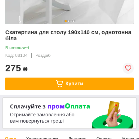
Скатертина для столу 190х140 см, однотонна
біла
В наявності
Код: 88104
Роздріб
275
₴
Купити
Опис
Характеристики
Доставка
Оплата
Умови п