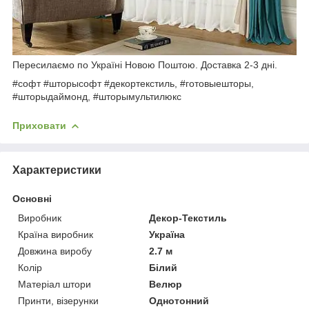
Пересилаємо по Україні Новою Поштою. Доставка 2-3 дні.
#софт #шторысофт #декортекстиль, #готовыешторы,
#шторыдаймонд, #шторымультилюкс
Приховати
Характеристики
Основні
Виробник
Декор-Текстиль
Країна виробник
Україна
Довжина виробу
2.7 м
Колір
Білий
Матеріал штори
Велюр
Принти, візерунки
Однотонний