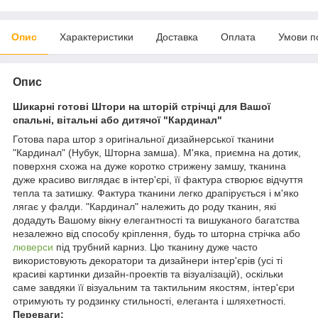
Опис
Характеристики
Доставка
Оплата
Умови п
Опис
Шикарні готові Штори на шторій стрічці для Вашої
спальні, вітальні або дитячої "Кардинал"
Готова пара штор з оригінальної дизайнерської тканини
"Кардинал" (Нубук, Шторна замша). М'яка, приємна на дотик,
поверхня схожа на дуже коротко стрижену замшу, тканина
дуже красиво виглядає в інтер'єрі, її фактура створює відчуття
тепла та затишку. Фактура тканини легко драпірується і м'яко
лягає у фалди. "Кардинал" належить до роду тканин, які
додадуть Вашому вікну елегантності та вишуканого багатства
незалежно від способу кріплення, будь то шторна стрічка або
люверси
під трубний карниз. Цю тканину дуже часто
використовують декоратори та дизайнери інтер'єрів (усі ті
красиві картинки дизайн-проектів та візуалізацій), оскільки
саме завдяки її візуальним та тактильним якостям, інтер'єри
отримують ту родзинку стильності, елеганта і шляхетності.
Переваги: