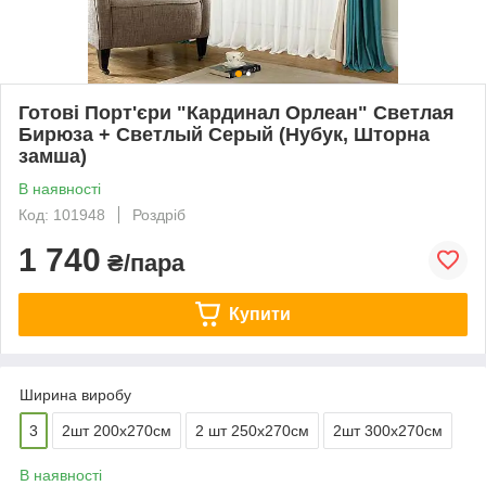
Готові Порт'єри "Кардинал Орлеан" Светлая
Бирюза + Светлый Серый (Нубук, Шторна
замша)
В наявності
Код: 101948
Роздріб
1 740
₴/пара
Купити
Ширина виробу
3
2шт 200х270см
2 шт 250х270см
2шт 300х270см
В наявності