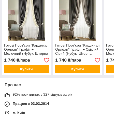
Готові Порт'єри "Кардинал
Готові Порт'єри "Кардинал
Гото
Орлеан" Графіт +
Орлеан" Графіт + Світлий
Орле
Молочний (Нубук, Шторна
Сірий (Нубук, Шторна
Моло
замша)
замша)
зам
1 740
1 740
1 7
₴/пара
₴/пара
Купити
Купити
Про нас
92% позитивних з 327 відгуків за рік
Працює з 03.03.2014
м. Київ