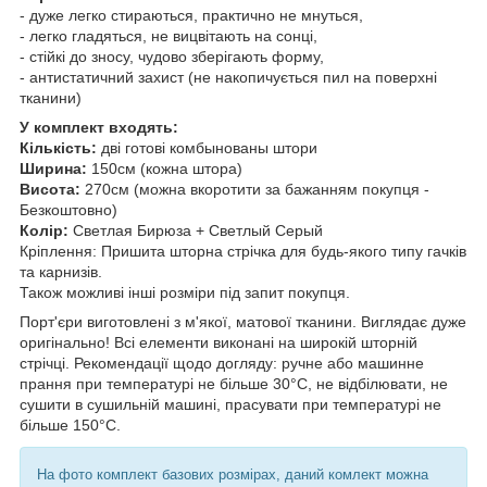
- дуже легко стираються, практично не мнуться,
- легко гладяться, не вицвітають на сонці,
- стійкі до зносу, чудово зберігають форму,
- антистатичний захист (не накопичується пил на поверхні
тканини)
У комплект входять:
Кількість:
дві готові комбынованы штори
Ширина:
150см (кожна штора)
Висота:
270см (можна вкоротити за бажанням покупця -
Безкоштовно)
Колір:
Светлая Бирюза + Светлый Серый
Кріплення: Пришита шторна стрічка для будь-якого типу гачків
та карнизів.
Також можливі інші розміри під запит покупця.
Порт'єри виготовлені з м'якої, матової тканини. Виглядає дуже
оригінально! Всі елементи виконані на широкій шторній
стрічці. Рекомендації щодо догляду: ручне або машинне
прання при температурі не більше 30°С, не відбілювати, не
сушити в сушильній машині, прасувати при температурі не
більше 150°С.
На фото комплект базових розмірах, даний комлект можна