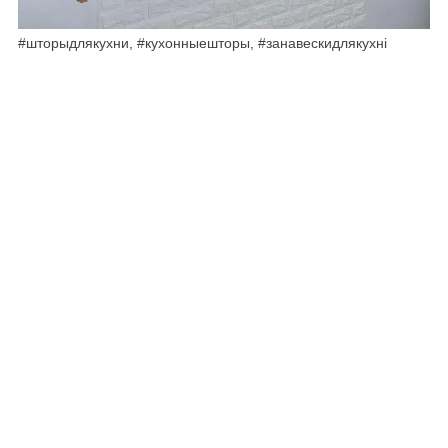
#шторыдлякухни, #кухонныешторы, #занавескидлякухн
і