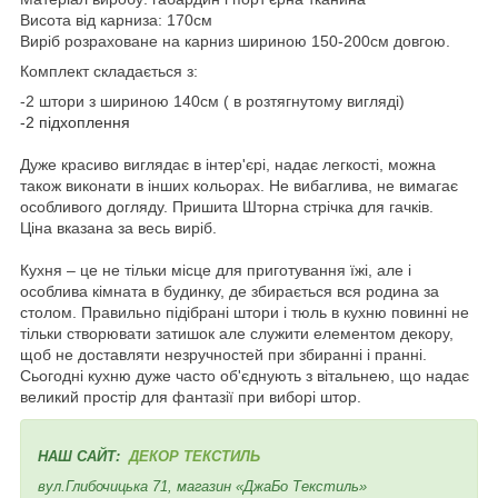
Висота від карниза: 170см
Виріб розраховане на карниз шириною 150-200см довгою.
Комплект складається з:
-2 штори з шириною 140см
( в розтягнутому вигляді)
-2 підхоплення
Дуже красиво виглядає в інтер'єрі, надає легкості, можна
також виконати в інших кольорах. Не вибаглива, не вимагає
особливого догляду. Пришита Шторна стрічка для гачків.
Ціна вказана за весь виріб
.
Кухня – це не тільки місце для приготування їжі, але і
особлива кімната в будинку, де збирається вся родина за
столом. Правильно підібрані штори і тюль в кухню повинні не
тільки створювати затишок але служити елементом декору,
щоб не доставляти незручностей при збиранні і пранні.
Сьогодні кухню дуже часто об'єднують з вітальнею, що надає
великий простір для фантазії при виборі штор.
НАШ САЙТ:
ДЕКОР ТЕКСТИЛЬ
вул.Глибочицька 71, магазин «ДжаБо Текстиль»