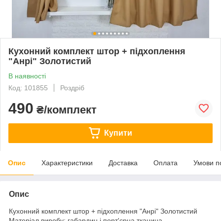
Кухонний комплект штор + підхоплення
"Анрі" Золотистий
В наявності
Код: 101855
Роздріб
490
₴/комплект
Купити
Опис
Характеристики
Доставка
Оплата
Умови п
Опис
Кухонний комплект штор + підхоплення
"Анрі" Золотистий
Матеріал виробу: габардин і порт'єрна тканина