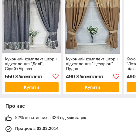
Кухонний комплект штор +
Кухонний комплект штор +
Кухо
підхоплення "Далі",
підхоплення "Цезаріон"
"Лот
Сірий+Бірюза
Пудра
підх
550
490
490
₴/комплект
₴/комплект
Купити
Купити
Про нас
92% позитивних з 326 відгуків за рік
Працює з 03.03.2014