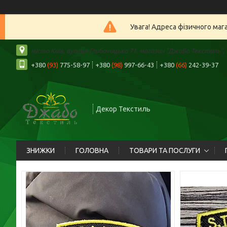
Увага! Адреса фізичного маг
місто Київ, вулиця Глибочицька 71, магазин "ДжаБо Текстиль", К
+380
(93)
775-58-97
+380
(98)
997-66-43
+380
(66)
242-39-37
Декор Текстиль
ЗНИЖКИ
ГОЛОВНА
ТОВАРИ ТА ПОСЛУГИ