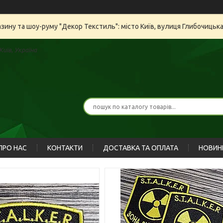
азину та шоу-руму "Декор Текстиль": місто Київ, вулиця Глибочицьк
иїв, Україна
ПРО НАС
КОНТАКТИ
ДОСТАВКА ТА ОПЛАТА
НОВИН