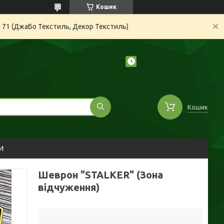
Кошик
а 71 (ДжаБо Текстиль, Декор Текстиль)
Кошик
И
Шеврон "STALKER" (Зона
відчуження)