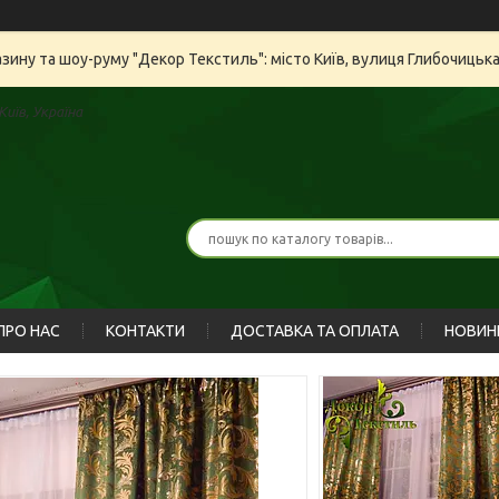
азину та шоу-руму "Декор Текстиль": місто Київ, вулиця Глибочицьк
иїв, Україна
ПРО НАС
КОНТАКТИ
ДОСТАВКА ТА ОПЛАТА
НОВИН