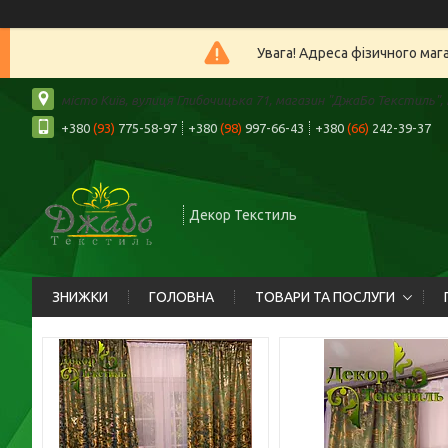
Увага! Адреса фізичного маг
місто Київ, вулиця Глибочицька 71, магазин "ДжаБо Текстиль", К
+380
(93)
775-58-97
+380
(98)
997-66-43
+380
(66)
242-39-37
Декор Текстиль
ЗНИЖКИ
ГОЛОВНА
ТОВАРИ ТА ПОСЛУГИ