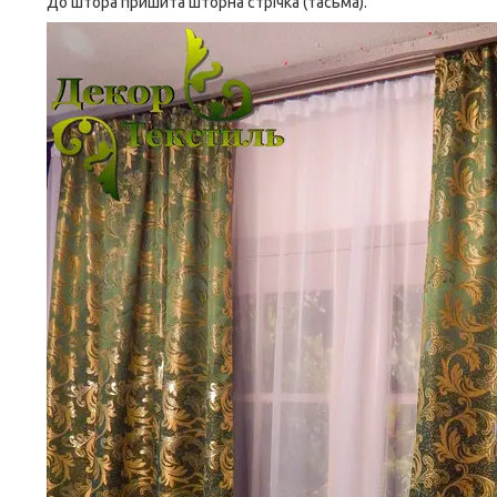
До штора пришита шторна стрічка (тасьма).