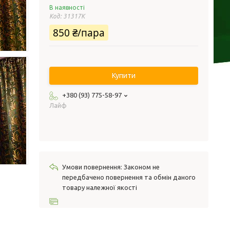
В наявності
Код:
31317К
850 ₴/пара
Купити
+380 (93) 775-58-97
Лайф
Законом не
передбачено повернення та обмін даного
товару належної якості