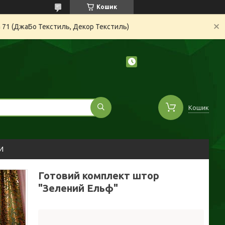
Кошик
а 71 (ДжаБо Текстиль, Декор Текстиль)
Кошик
И
Готовий комплект штор
"Зелений Ельф"