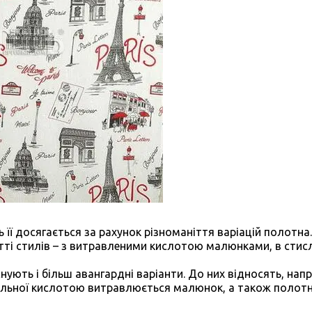
ь її досягається за рахунок різноманіття варіацій полотна
ітті стилів – з витравленими кислотою малюнками, в стис
нують і більш авангардні варіанти. До них відносять, нап
альної кислотою витравлюється малюнок, а також полотн