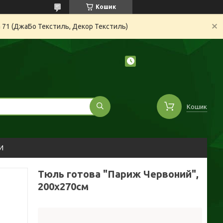
Кошик
а 71 (ДжаБо Текстиль, Декор Текстиль)
Кошик
И
Тюль готова "Париж Червоний",
200х270см