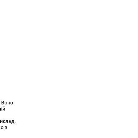
. Воно
лій
риклад,
о з