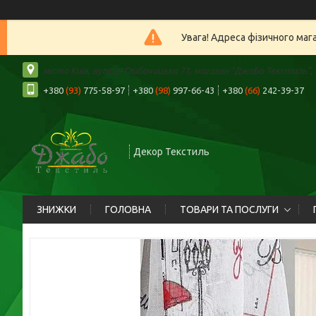
Увага! Адреса фізичного маг
місто Київ, вулиця Глибочицька 71, магазин "ДжаБо Текстиль", К
+380
(93)
775-58-97
+380
(98)
997-66-43
+380
(66)
242-39-37
Декор Текстиль
ЗНИЖКИ
ГОЛОВНА
ТОВАРИ ТА ПОСЛУГИ