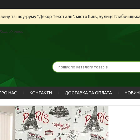
азину та шоу-руму "Декор Текстиль": місто Київ, вулиця Глибочицьк
иїв, Україна
ПРО НАС
КОНТАКТИ
ДОСТАВКА ТА ОПЛАТА
НОВИН