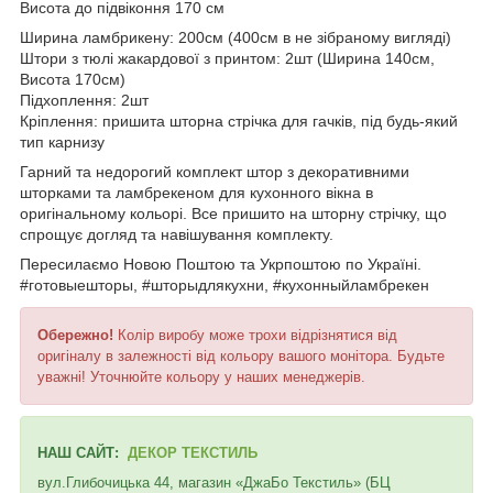
Висота до підвіконня 170 см
Ширина ламбрикену: 200см (400см в не зібраному вигляді)
Штори з тюлі жакардової з принтом: 2шт (Ширина 140см,
Висота 170см)
Підхоплення: 2шт
Кріплення: пришита шторна стрічка для гачків, під будь-який
тип карнизу
Гарний та недорогий комплект штор з декоративними
шторками та ламбрекеном для кухонного вікна в
оригінальному кольорі. Все пришито на шторну стрічку, що
спрощує догляд та навішування комплекту.
Пересилаємо Новою Поштою та Укрпоштою по Україні.
#готовыешторы, #шторыдлякухни, #кухонныйламбрекен
Обережно!
Колір виробу може трохи відрізнятися від
оригіналу в залежності від кольору вашого монітора. Будьте
уважні! Уточнюйте кольору у наших менеджерів.
НАШ САЙТ:
ДЕКОР ТЕКСТИЛЬ
вул.Глибочицька 44, магазин «ДжаБо Текстиль» (БЦ