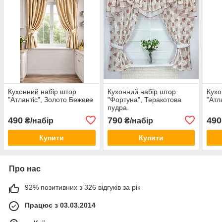
Кухонний набір штор
Кухонний набір штор
Кухо
"Атлантіс", Золото Бежеве
"Фортуна", Теракотова
"Атл
пудра.
490
790
490
₴/набір
₴/набір
Купити
Купити
Про нас
92% позитивних з 326 відгуків за рік
Працює з 03.03.2014