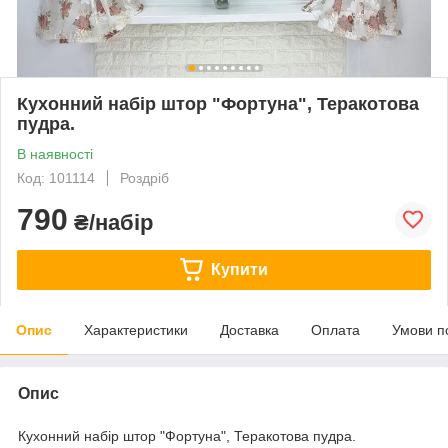
Кухонний набір штор "Фортуна", Теракотова
пудра.
В наявності
Код: 101114
Роздріб
790
₴/набір
Купити
Опис
Характеристики
Доставка
Оплата
Умови п
Опис
Кухонний набір штор "Фортуна", Теракотова пудра.