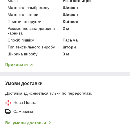
Колір
Різні кольори
Матеріал ламбрекену
Шифон
Матеріал штори
Шифон
Принти, візерунки
Квіткові
Рекомендована довжина
2 м
карниза
Спосіб підвісу
Тасьма
Тип текстильного виробу
штори
Ширина виробу
3 м
Приховати
Умови доставки
Доставка здійснюється тільки по передоплаті.
Нова Пошта
Самовивіз
Всі умови доставки