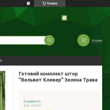
Кошик
Кошик
И
Готовий комплект штор
"Вельвет Клевер" Зелена Трава
В наявності
Код:
100167