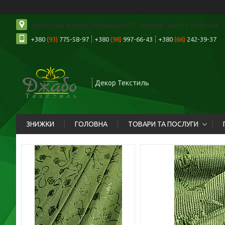
місто Київ, вулиця Глибочицька 71, магазин "ДжаБо Текстиль", К
+380
(93)
775-58-97
+380
(98)
997-66-43
+380
(66)
242-39-37
Декор Текстиль
ЗНИЖКИ
ГОЛОВНА
ТОВАРИ ТА ПОСЛУГИ