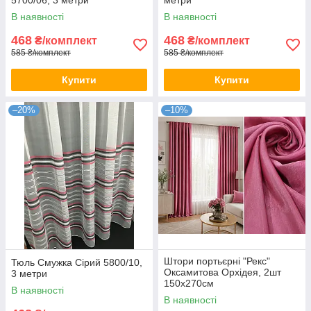
В наявності
В наявності
468
468
₴/комплект
₴/комплект
585 ₴/комплект
585 ₴/комплект
Купити
Купити
–20%
–10%
Штори портьєрні "Рекс"
Тюль Смужка Сірий 5800/10,
Оксамитова Орхідея, 2шт
3 метри
150х270см
В наявності
В наявності