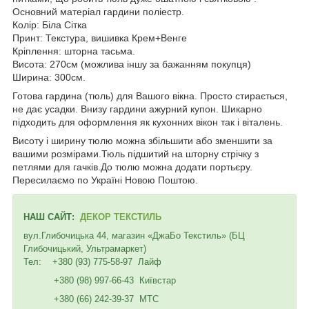
Основний матеріал гардини поліестр.
Колір: Біла Сітка
Принт: Текстура, вишивка Крем+Венге
Кріплення: шторна тасьма.
Висота: 270см (можлива іншу за бажанням покупця)
Ширина: 300см.
Готова гардина (тюль) для Вашого вікна. Просто стирається,
не дає усадки. Внизу гардини ажурний купон. Шикарно
підходить для оформлення як кухонних вікон так і віталень.
Висоту і ширину тюлю можна збільшити або зменшити за
вашими розмірами.Тюль підшитий на шторну стрічку з
петлями для гачків.До тюлю можна додати портьєру.
Пересилаємо по Україні Новою Поштою.
НАШ САЙТ:
ДЕКОР ТЕКСТИЛЬ
вул.Глибочицька 44, магазин «ДжаБо Текстиль» (БЦ
Глибочицький, Ультрамаркет)
Тел: +380 (93) 775-58-97 Лайф
+380 (98) 997-66-43 Київстар
+380 (66) 242-39-37 МТС