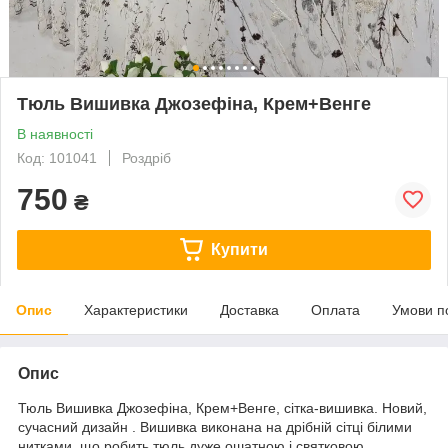
Тюль Вишивка Джозефіна, Крем+Венге
В наявності
Код: 101041
Роздріб
750
₴
Купити
Опис
Характеристики
Доставка
Оплата
Умови п
Опис
Тюль Вишивка Джозефіна, Крем+Венге, сітка-вишивка. Новий,
сучасний дизайн . Вишивка виконана на дрібній сітці білими
нитками, що робить тюль дуже ошатною і святковою .