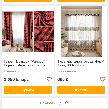
Готові Портьєри "Рамзес"
Тюль крісталон готова "Флок"
Бордо + Червоний, Парча
Кава, 300х270см
В наявності
В наявності
1 050
660
₴/пара
₴
Купити
Купити
Показати ще