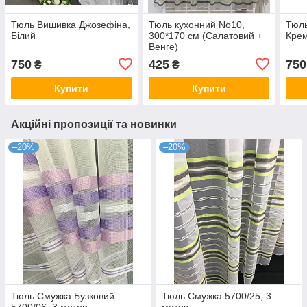
Тюль Вишивка Джозефіна,
Тюль кухонний No10,
Тюль
Білий
300*170 см (Салатовий +
Крем
Венге)
750
425
750
₴
₴
Купити
Купити
Акційні пропозиції та новинки
–20%
–20%
Тюль Смужка Бузковий
Тюль Смужка 5700/25, 3
5700/06, 3 метри
метри