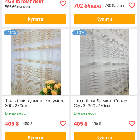
468
₴/комплект
702
₴/пара
780 ₴/пара
585 ₴/комплект
Купити
Купити
–10%
–10%
Тюль Лінія Діамант Капучіно,
Тюль Лінія Діамант Світло
300х270см
Сірий, 300х270см
В наявності
В наявності
405
405
₴
₴
450 ₴
450 ₴
Купити
Купити