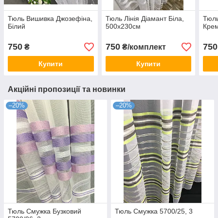
Тюль Вишивка Джозефіна,
Тюль Лінія Діамант Біла,
Тюль
Білий
500х230см
Крем
750
750
750
₴
₴/комплект
Купити
Купити
Акційні пропозиції та новинки
–20%
–20%
Тюль Смужка Бузковий
Тюль Смужка 5700/25, 3