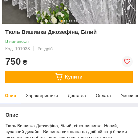
Тюль Вишивка Джозефіна, Білий
В наявності
Код: 101038
Роздріб
750
₴
Купити
Опис
Характеристики
Доставка
Оплата
Умови п
Опис
Тюль Вишивка Джозефіна, Білий, сітка-вишивка. Новий,
сучасний дизайн . Вишивка виконана на дрібній сітці білими
нитками, що робить тюль дуже ошатною і святковою .