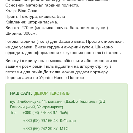
Основний матеріал гардини поліестр.
Колір: Біла Сітка
Принт: Текстура, вишивка Біла
Кріплення: шторна тасьма.
Висота: 270см (можлива іншу за бажанням покупця)
Ширина: 300см.
Готова гардина (тюль) для Вашого вікна. Просто стирається,
не дає усадки. Внизу гардини ажурний купон. Шикарно
підходить для оформлення як кухонних вікон так і віталень.
Висоту і ширину тюлю можна збільшити або зменшити за
вашими розмірами.Тюль підшитий на шторну стрічку з
петлями для гачків.До тюлю можна додати портьєру.
Пересилаємо по Україні Новою Поштою.
НАШ САЙТ:
ДЕКОР ТЕКСТИЛЬ
вул.Глибочицька 44, магазин «ДжаБо Текстиль» (БЦ
Глибочицький, Ультрамаркет)
Тел: +380 (93) 775-58-97 Лайф
+380 (98) 997-66-43 Київстар
+380 (66) 242-39-37 МТС