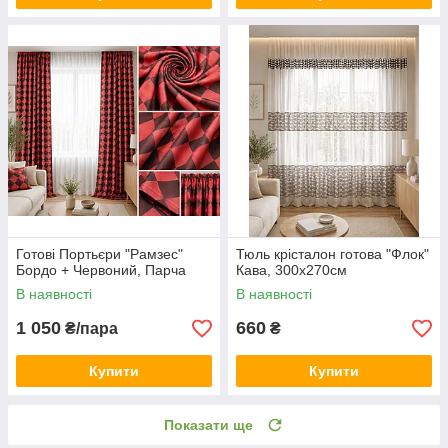
Готові Портьєри "Рамзес"
Тюль крісталон готова "Флок"
Бордо + Червоний, Парча
Кава, 300х270см
В наявності
В наявності
1 050
660
₴/пара
₴
Купити
Купити
Показати ще