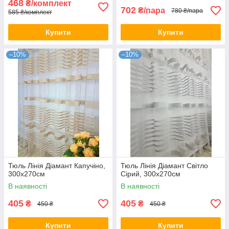
468
₴/комплект
702
₴/пара
780 ₴/пара
585 ₴/комплект
Купити
Купити
–10%
–10%
Тюль Лінія Діамант Капучіно,
Тюль Лінія Діамант Світло
300х270см
Сірий, 300х270см
В наявності
В наявності
405
405
₴
₴
450 ₴
450 ₴
Купити
Купити