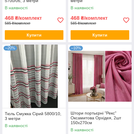
5700/06, 3 метри
метри
В наявності
В наявності
468
468
₴/комплект
₴/комплект
585 ₴/комплект
585 ₴/комплект
Купити
Купити
–20%
–10%
Штори портьєрні "Рекс"
Тюль Смужка Сірий 5800/10,
Оксамитова Орхідея, 2шт
3 метри
150х270см
В наявності
В наявності