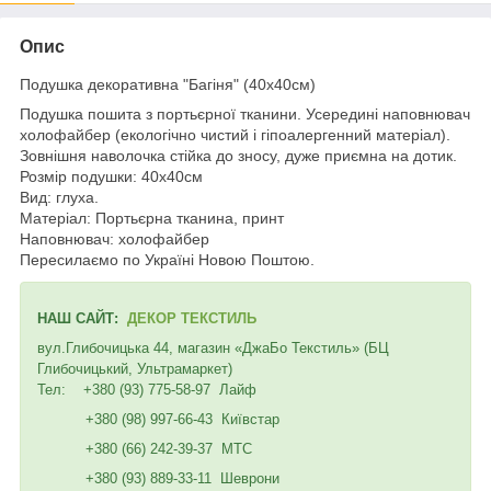
Опис
Подушка декоративна "
Багіня
" (40х40см)
Подушка пошита з портьєрної тканини. Усередині наповнювач
холофайбер (екологічно чистий і гіпоалергенний матеріал).
Зовнішня наволочка стійка до зносу, дуже приємна на дотик.
Розмір подушки: 40х40см
Вид: глуха.
Матеріал: Портьєрна тканина, принт
Наповнювач: холофайбер
Пересилаємо по Україні Новою Поштою.
НАШ САЙТ:
ДЕКОР ТЕКСТИЛЬ
вул.Глибочицька 44, магазин «ДжаБо Текстиль» (БЦ
Глибочицький, Ультрамаркет)
Тел: +380 (93) 775-58-97 Лайф
+380 (98) 997-66-43 Київстар
+380 (66) 242-39-37 МТС
+380 (93) 889-33-11 Шеврони