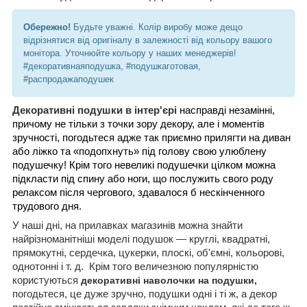
Обережно!
Будьте уважні. Колір виробу може дещо
відрізнятися від оригіналу в залежності від кольору вашого
монітора. Уточнюйте кольору у наших менеджерів!
#декоративнаяподушка, #подушкаготовая,
#распродажаподушек
Декоративні подушки в інтер'єрі
насправді незамінні,
причому не тільки з точки зору декору, але і моментів
зручності, погодьтеся адже так приємно прилягти на диван
або ліжко та «подопхнуть» під голову свою улюблену
подушечку! Крім того невеликі подушечки цілком можна
підкласти під спину або ноги, що послужить свого роду
релаксом після чергового, здавалося б нескінченного
трудового дня.
У наші дні, на прилавках магазинів можна знайти
найрізноманітніші моделі подушок — круглі, квадратні,
прямокутні, сердечка, цукерки, плоскі, об'ємні, кольорові,
однотонні і т. д.
Крім того величезною популярністю
користуються
декоративні наволочки на подушки,
погодьтеся, це дуже зручно, подушки одні і ті ж, а декор