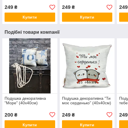
249
249
249
₴
₴
Купити
Купити
Подібні товари компанії
Подушка декоративна
Подушка декоративна "Ти
Поду
"Море" (40х40см)
моє серденько" (40х40см)
тебе
200
249
249
₴
₴
Купити
Купити