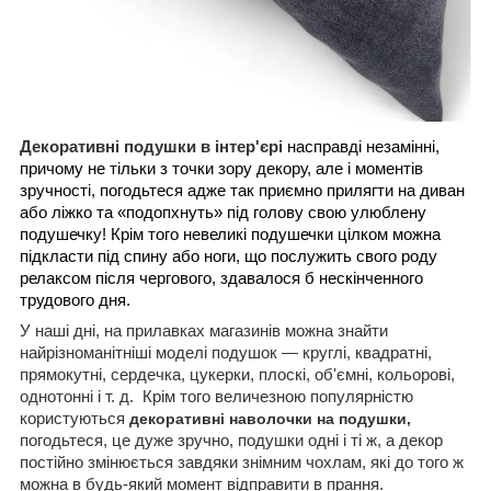
Декоративні подушки в інтер'єрі
насправді незамінні,
причому не тільки з точки зору декору, але і моментів
зручності, погодьтеся адже так приємно прилягти на диван
або ліжко та «подопхнуть» під голову свою улюблену
подушечку! Крім того невеликі подушечки цілком можна
підкласти під спину або ноги, що послужить свого роду
релаксом після чергового, здавалося б нескінченного
трудового дня.
У наші дні, на прилавках магазинів можна знайти
найрізноманітніші моделі подушок — круглі, квадратні,
прямокутні, сердечка, цукерки, плоскі, об'ємні, кольорові,
однотонні і т. д.
Крім того величезною популярністю
користуються
декоративні наволочки на подушки,
погодьтеся, це дуже зручно, подушки одні і ті ж, а декор
постійно змінюється завдяки знімним чохлам, які до того ж
можна в будь-який момент відправити в прання.