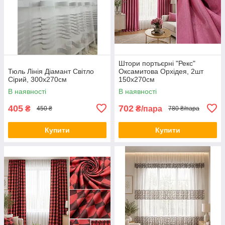
Штори портьєрні "Рекс"
Тюль Лінія Діамант Світло
Оксамитова Орхідея, 2шт
Сірий, 300х270см
150х270см
В наявності
В наявності
405
702
₴
₴/пара
450 ₴
780 ₴/пара
Купити
Купити