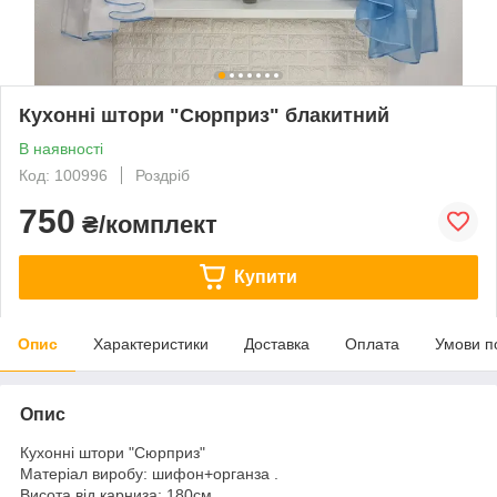
Кухонні штори "Сюрприз" блакитний
В наявності
Код: 100996
Роздріб
750
₴/комплект
Купити
Опис
Характеристики
Доставка
Оплата
Умови п
Опис
Кухонні штори "Сюрприз"
Матеріал виробу: шифон+органза .
Висота від карниза: 180см