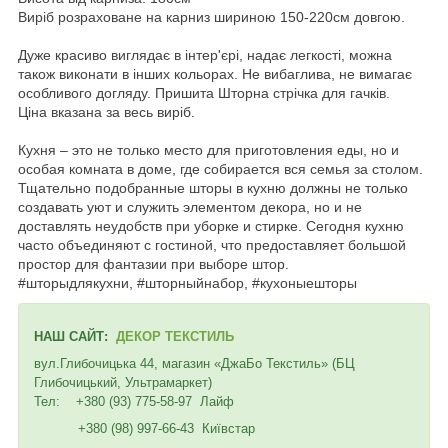
Виріб розраховане на карниз шириною 150-220см довгою.
Дуже красиво виглядає в інтер'єрі, надає легкості, можна
також виконати в інших кольорах. Не вибаглива, не вимагає
особливого догляду. Пришита Шторна стрічка для гачків.
Ціна вказана за весь виріб
.
Кухня – это не только место для приготовления еды, но и
особая комната в доме, где собирается вся семья за столом.
Тщательно подобранные шторы в кухню должны не только
создавать уют и служить элементом декора, но и не
доставлять неудобств при уборке и стирке. Сегодня кухню
часто объединяют с гостиной, что предоставляет большой
простор для фантазии при выборе штор.
#шторыдлякухни, #шторныйнабор, #кухоныешторы
НАШ САЙТ:
ДЕКОР ТЕКСТИЛЬ
вул.Глибочицька 44, магазин «ДжаБо Текстиль» (БЦ
Глибочицький, Ультрамаркет)
Тел: +380 (93) 775-58-97 Лайф
+380 (98) 997-66-43 Київстар