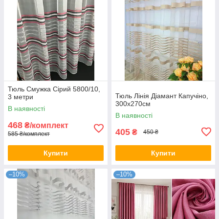
Тюль Смужка Сірий 5800/10,
Тюль Лінія Діамант Капучіно,
3 метри
300х270см
В наявності
В наявності
468
₴/комплект
405
₴
450 ₴
585 ₴/комплект
Купити
Купити
–10%
–10%