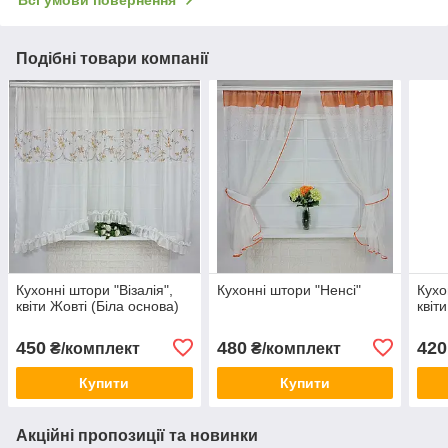
Всі умови повернення
Подібні товари компанії
Кухонні штори "Візалія",
Кухонні штори "Ненсі"
Кухо
квіти Жовті (Біла основа)
квіт
450
480
420
₴/комплект
₴/комплект
Купити
Купити
Акційні пропозиції та новинки