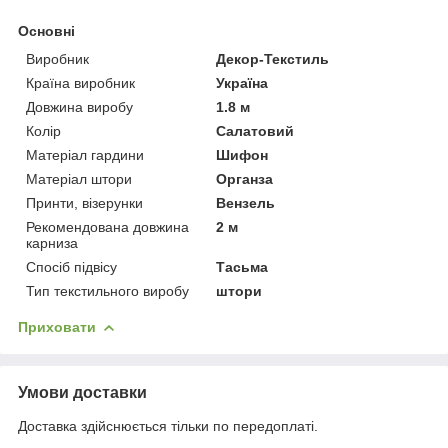
Основні
Виробник
Декор-Текстиль
Країна виробник
Україна
Довжина виробу
1.8 м
Колір
Салатовий
Матеріал гардини
Шифон
Матеріал штори
Органза
Принти, візерунки
Вензель
Рекомендована довжина
2 м
карниза
Спосіб підвісу
Тасьма
Тип текстильного виробу
штори
Приховати
Умови доставки
Доставка здійснюється тільки по передоплаті.