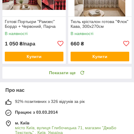
Готові Портьєри "Рамзес"
Тюль крісталон готова "Флок"
Бордо + Червоний, Парча
Кава, 300х270см
В наявності
В наявності
1 050
660
₴/пара
₴
Купити
Купити
Показати ще
Про нас
92% позитивних з 326 відгуків за рік
Працює з 03.03.2014
м. Київ
місто Київ, вулиця Глибочицька 71, магазин "ДжаБо
Текстиль" , Київ, Україна