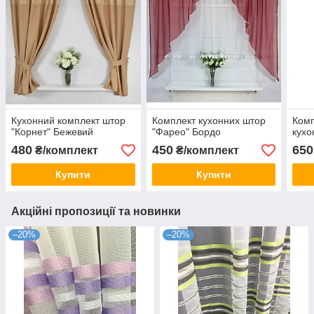
Кухонний комплект штор
Комплект кухонних штор
Комп
"Корнет" Бежевий
"Фарео" Бордо
кухо
480
450
650
₴/комплект
₴/комплект
Купити
Купити
Акційні пропозиції та новинки
–20%
–20%