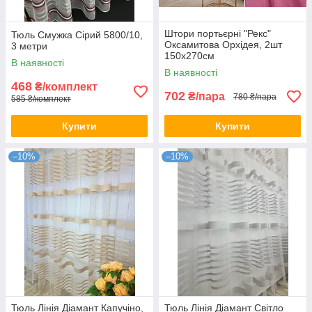
Штори портьєрні "Рекс"
Тюль Смужка Сірий 5800/10,
Оксамитова Орхідея, 2шт
3 метри
150х270см
В наявності
В наявності
468
₴/комплект
702
₴/пара
780 ₴/пара
585 ₴/комплект
Купити
Купити
–10%
–10%
Тюль Лінія Діамант Капучіно,
Тюль Лінія Діамант Світло