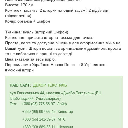
Висота: 170 см
Комплект містить: 2 шторки на одній тасьмі, 2 підв'язки
(підхоплення)
Колір: органза + шифон
Тканина: вуаль (шторний шифон)
Кріплення: пришита шторна тасьма для гачків.
Просте, легке та доступне рішення для оформлення вікна на
Вашій кухні. Штори пошиті за оригінальним дизайном, проста
та не вибаглива в пранні та догляді.
Ціна вказана за весь виріб.
Пересилаємо Україною Новою Пошкою й Укріплятою.
#кухонні штори
НАШ САЙТ:
ДЕКОР ТЕКСТИЛЬ
вул.Глибочицька 44, магазин «ДжаБо Текстиль» (БЦ
Глибочицький, Ультрамаркет)
Тел: +380 (93) 775-58-97 Лайф
+380 (98) 997-66-43 Київстар
+380 (66) 242-39-37 МТС
+380 (93) 889-33-11 Шеврони