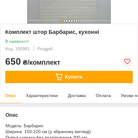
Комплект штор Барбарис, кухонні
В наявності
Код: 100981
Роздріб
650
₴/комплект
Купити
Опис
Характеристики
Доставка
Оплата
Умови п
Опис
Модель: Барбарис
Ширина: 150-220 см (у зібраному вигляді)
Повна ширина без драпірування 300 см.