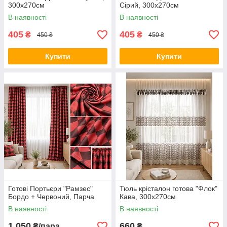
300х270см
Сірий, 300х270см
В наявності
В наявності
405
405
₴
₴
450 ₴
450 ₴
Купити
Купити
Готові Портьєри "Рамзес"
Тюль крісталон готова "Флок"
Бордо + Червоний, Парча
Кава, 300х270см
В наявності
В наявності
1 050
660
₴/пара
₴