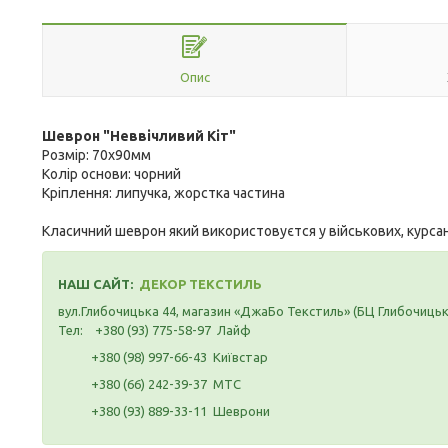
Опис
Шеврон "Неввічливий Кіт"
Розмір: 70х90мм
Колір основи: чорний
Кріплення: липучка, жорстка частина
Класичний шеврон який використовуєтся у військових, курса
НАШ САЙТ:
ДЕКОР ТЕКСТИЛЬ
вул.Глибочицька 44, магазин «ДжаБо Текстиль» (БЦ Глибочиць
Тел: +380 (93) 775-58-97 Лайф
+380 (98) 997-66-43 Київстар
+380 (66) 242-39-37 МТС
+380 (93) 889-33-11 Шеврони