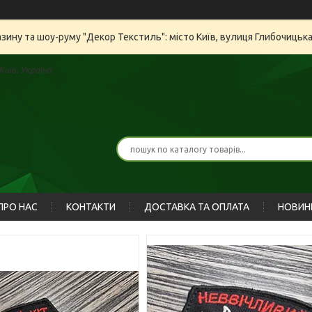
азину та шоу-руму "Декор Текстиль": місто Київ, вулиця Глибочицьк
иїв, Україна
ПРО НАС
КОНТАКТИ
ДОСТАВКА ТА ОПЛАТА
НОВИН