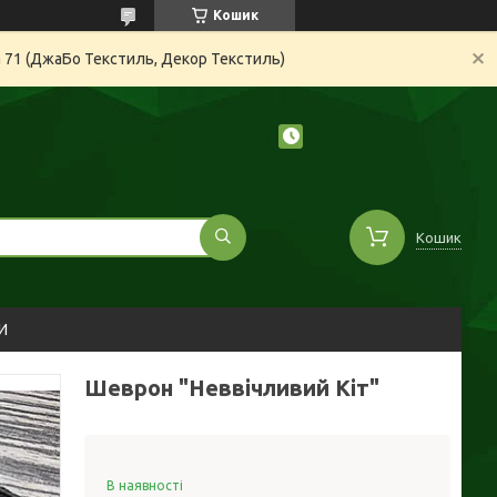
Кошик
а 71 (ДжаБо Текстиль, Декор Текстиль)
Кошик
И
Шеврон "Неввічливий Кіт"
В наявності