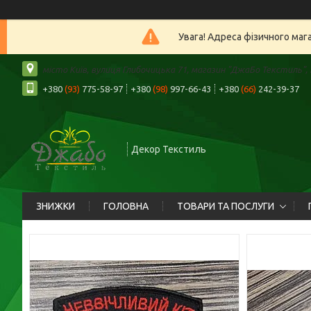
Увага! Адреса фізичного маг
місто Київ, вулиця Глибочицька 71, магазин "ДжаБо Текстиль", К
+380
(93)
775-58-97
+380
(98)
997-66-43
+380
(66)
242-39-37
Декор Текстиль
ЗНИЖКИ
ГОЛОВНА
ТОВАРИ ТА ПОСЛУГИ