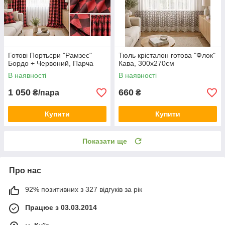
Готові Портьєри "Рамзес"
Тюль крісталон готова "Флок"
Бордо + Червоний, Парча
Кава, 300х270см
В наявності
В наявності
1 050
660
₴/пара
₴
Купити
Купити
Показати ще
Про нас
92% позитивних з 327 відгуків за рік
Працює з 03.03.2014