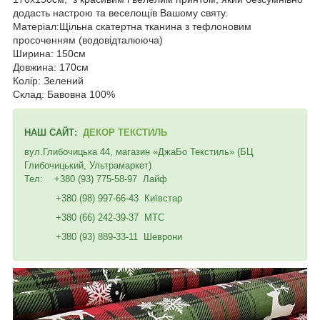
додасть настрою та веселощів Вашому святу.
Матеріал:Щільна скатертна тканина з тефлоновим
просоченням (водовідталююча)
Ширина: 150см
Довжина: 170см
Колір: Зелений
Склад: Бавовна 100%
НАШ САЙТ:
ДЕКОР ТЕКСТИЛЬ
вул.Глибочицька 44, магазин «ДжаБо Текстиль» (БЦ
Глибочицький, Ультрамаркет)
Тел: +380 (93) 775-58-97 Лайф
+380 (98) 997-66-43 Київстар
+380 (66) 242-39-37 МТС
+380 (93) 889-33-11 Шеврони