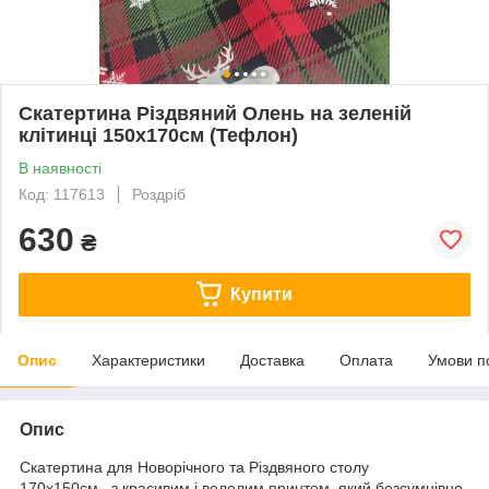
Скатертина Різдвяний Олень на зеленій
клітинці 150х170см (Тефлон)
В наявності
Код: 117613
Роздріб
630
₴
Купити
Опис
Характеристики
Доставка
Оплата
Умови п
Опис
Скатертина для Новорічного та Різдвяного столу
170х150см, з красивим і велелим принтом, який безсумнівно