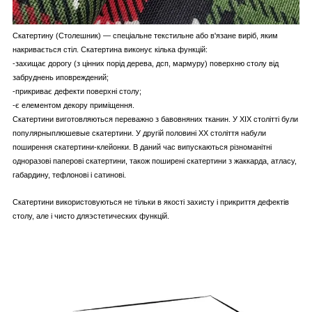
Скатертину (Столешник) — спеціальне текстильне або в'язане виріб, яким
накривається стіл. Скатертина виконує кілька функцій:
-захищає дорогу (з цінних порід дерева, дсп, мармуру) поверхню столу від
забруднень иповреждений;
-
прикриває дефекти поверхні столу;
-є елементом декору приміщення.
Скатертини виготовляються переважно з бавовняних тканин. У XIX столітті були
популярныплюшевые скатертини. У другій половині ХХ століття набули
поширення скатертини-клейонки. В даний час випускаються різноманітні
одноразові паперові скатертини, також поширені скатертини з жаккарда, атласу,
габардину, тефлонові і сатинові.
Скатертини використовуються не тільки в якості захисту і прикриття дефектів
столу, але і чисто дляэстетических функцій.