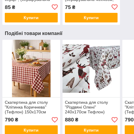
40х40см, Білий)
Білий)
85
75
₴
₴
Купити
Купити
Подібні товари компанії
Скатертина для столу
Скатертина для столу
Скат
"Клітинка Коричнева"
"Різдвяні Олені"
"Клі
(Тефлон) 150х170см
240х170см Тефлон)
(Теф
790
880
790
₴
₴
Купити
Купити