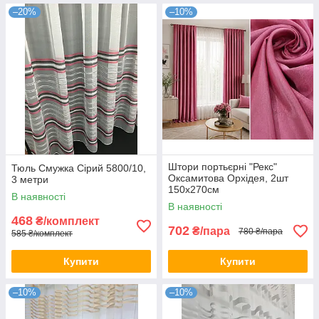
–20%
–10%
Штори портьєрні "Рекс"
Тюль Смужка Сірий 5800/10,
Оксамитова Орхідея, 2шт
3 метри
150х270см
В наявності
В наявності
468
₴/комплект
702
₴/пара
780 ₴/пара
585 ₴/комплект
Купити
Купити
–10%
–10%